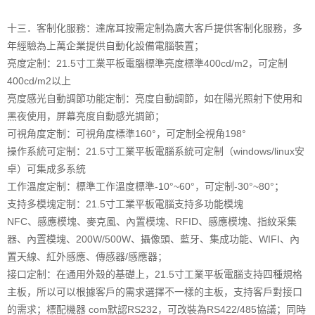
十三．客制化服務：達席耳按需定制為廣大客戶提供客制化服務，多
年經驗為上萬企業提供自動化設備電腦裝置；
亮度定制：21.5寸工業平板電腦標準亮度標準400cd/m2，可定制
400cd/m2以上
亮度感光自動調節功能定制：亮度自動調節，如在陽光照射下使用和
黑夜使用，屏幕亮度自動感光調節；
可視角度定制：可視角度標準160°，可定制全視角198°
操作系統可定制：21.5寸工業平板電腦系統可定制（windows/linux安
卓）可集成多系統
工作溫度定制：標準工作溫度標準-10°~60°，可定制-30°~80°；
支持多模塊定制：21.5寸工業平板電腦支持多功能模塊
NFC、感應模塊、麥克風、內置模塊、RFID、感應模塊、指紋采集
器、內置模塊、200W/500W、攝像頭、藍牙、集成功能、WIFI、內
置天線、紅外感應、傳感器/感應器；
接口定制：在通用外殼的基礎上，21.5寸工業平板電腦支持四種規格
主板，所以可以根據客戶的需求選擇不一樣的主板，支持客戶對接口
的需求；標配機器 com默認RS232，可改裝為RS422/485協議；同時