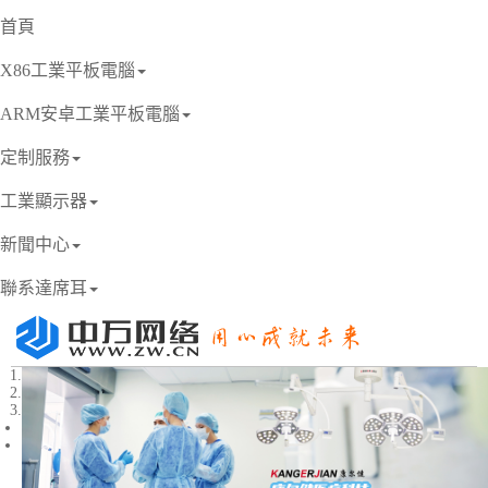
首頁
X86工業平板電腦
ARM安卓工業平板電腦
定制服務
工業顯示器
新聞中心
聯系達席耳
1
2
3
Previous
Next