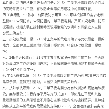
異性能。鋁的價格也是鈑金的四倍，21.5寸工業平板電腦鋁合金面板
的同時采用拉絲工藝，有效防止機器使用過程中的屏幕刮花；
四.工業級別IP65防水：前面板防水可達IP65,可以根據客戶需求定制
整機IP65全面防水，全面防塵的工業平板電腦，真正工規定義三防平
板電腦，杜絕安裝在控制柜時因現場飛濺的水滴和水蒸氣進入主機，
影響設備運行；
五．高效抗電磁干擾：21.5寸工業平板電腦具備了優異抗電磁干擾的
能力，全面解決工業環境的電磁干擾問題。符合ENC抗電磁干擾標
準；
六．24h全天候運行 ：21.5寸工業平板電腦采購純工規主板，全面應
對超高時常工作環境應用需求；不管嚴寒還是酷暑均能無故障全天運
行24小時不間斷工作；
七.工業A規液晶屏：21.5寸工業平板電腦采用工控A規LED背光高清液
晶顯示屏，畫質更加清晰，人機交換界面完美融合；
八．抗沖擊抗震動：21.5寸工業平板電腦分為有線纜款和寬壓無線纜
款，無線纜款式主板內存采用貼片形式加工，即使是在車載和其他一
些震動嚴重的工業環境也不用擔心主板松動帶來的機器藍屏，且無線
纜款式工業平板電腦的電壓能夠支持到6-36V，全面適應更多惡劣環