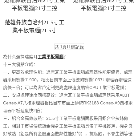
楚雄彝族自治州21寸工業
楚雄彝族自治州21寸工業
平板電腦|21寸工控
平板電腦|21寸工控
楚雄彝族自治州21.5寸工
業平板電腦|21.5寸
共
1
頁
11
條記錄
為什么選擇達席耳
工業平板電腦
？
十三大優點介紹：
一．更高效處理性能：達席耳工業平板電腦處理器性能更優異，處理
器采用賽揚J1900，相比目前市面上傳統的賽揚1037U處理器處理速
度快三倍；可以為客戶定制更高處理速度酷睿CPU工業平板電腦；
二．安卓處理速度同樣高效：達席耳工業平板電腦處理器采用A83T
Certex-A7八核處理器相比目前市面上傳統RK3188 Cortex-A9四核處
理器平板速度快2倍；
三．鋁合金高效散熱：21.5寸工業平板電腦面板采用鋁合金拉絲做
工，相對于市場傳統鈑金機身工業平板電腦具備了整機輕薄，機身良
好散熱（鋁是所有金屬里面散熱性能好的），抗腐蝕，不會生銹等優