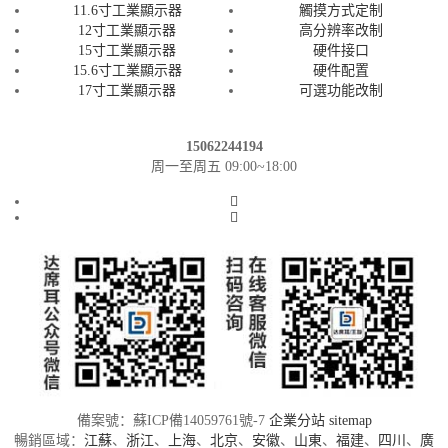
11.6寸工業顯示器
觸摸方式定制
12寸工業顯示器
高分辨率改制
15寸工業顯示器
硬件接口
15.6寸工業顯示器
硬件配置
17寸工業顯示器
可選功能改制
15062244194
周一至周五 09:00~18:00
備案號：蘇ICP備14059761號-7
企業分站
sitemap
暢銷區域：
江蘇
、
浙江
、
上海
、
北京
、
安徽
、
山東
、
福建
、
四川
、
廣