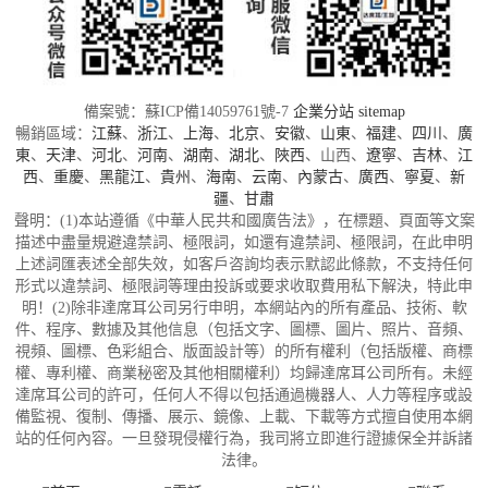
備案號：蘇ICP備14059761號-7
企業分站
sitemap
暢銷區域：
江蘇
、
浙江
、
上海
、
北京
、
安徽
、
山東
、
福建
、
四川
、
廣
東
、
天津
、
河北
、
河南
、
湖南
、
湖北
、
陜西
、山西、
遼寧
、
吉林
、
江
西
、
重慶
、
黑龍江
、
貴州
、
海南
、
云南
、
內蒙古
、
廣西
、
寧夏
、
新
疆
、
甘肅
聲明：(1)本站遵循《中華人民共和國廣告法》，在標題、頁面等文案
描述中盡量規避違禁詞、極限詞，如還有違禁詞、極限詞，在此申明
上述詞匯表述全部失效，如客戶咨詢均表示默認此條款，不支持任何
形式以違禁詞、極限詞等理由投訴或要求收取費用私下解決，特此申
明！(2)除非達席耳公司另行申明，本網站內的所有產品、技術、軟
件、程序、數據及其他信息（包括文字、圖標、圖片、照片、音頻、
視頻、圖標、色彩組合、版面設計等）的所有權利（包括版權、商標
權、專利權、商業秘密及其他相關權利）均歸達席耳公司所有。未經
達席耳公司的許可，任何人不得以包括通過機器人、人力等程序或設
備監視、復制、傳播、展示、鏡像、上載、下載等方式擅自使用本網
站的任何內容。一旦發現侵權行為，我司將立即進行證據保全并訴諸
法律。