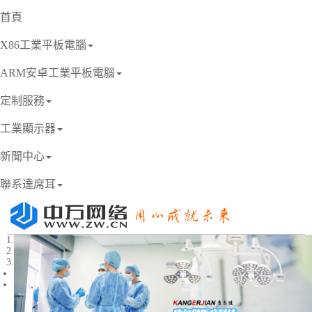
首頁
X86工業平板電腦
ARM安卓工業平板電腦
定制服務
工業顯示器
新聞中心
聯系達席耳
1
2
3
Previous
Next