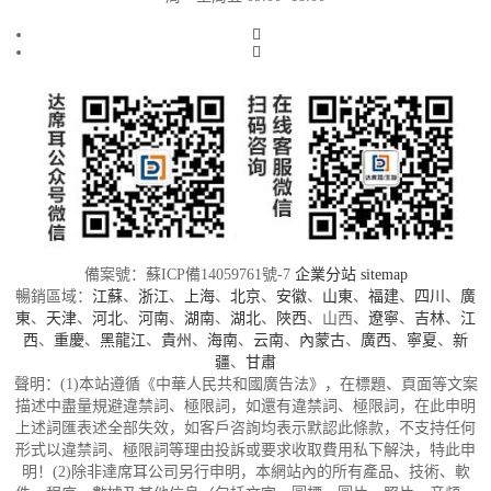
備案號：蘇ICP備14059761號-7
企業分站
sitemap
暢銷區域：
江蘇
、
浙江
、
上海
、
北京
、
安徽
、
山東
、
福建
、
四川
、
廣
東
、
天津
、
河北
、
河南
、
湖南
、
湖北
、
陜西
、山西、
遼寧
、
吉林
、
江
西
、
重慶
、
黑龍江
、
貴州
、
海南
、
云南
、
內蒙古
、
廣西
、
寧夏
、
新
疆
、
甘肅
聲明：(1)本站遵循《中華人民共和國廣告法》，在標題、頁面等文案
描述中盡量規避違禁詞、極限詞，如還有違禁詞、極限詞，在此申明
上述詞匯表述全部失效，如客戶咨詢均表示默認此條款，不支持任何
形式以違禁詞、極限詞等理由投訴或要求收取費用私下解決，特此申
明！(2)除非達席耳公司另行申明，本網站內的所有產品、技術、軟