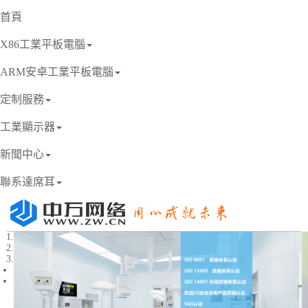
首頁
X86工業平板電腦
ARM安卓工業平板電腦
定制服務
工業顯示器
新聞中心
聯系達席耳
1
2
3
Previous
Next