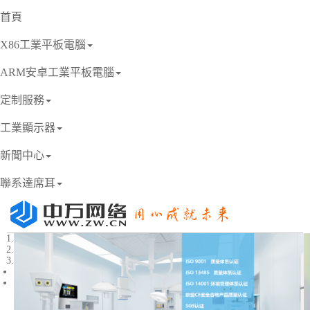
首頁
X86工業平板電腦
ARM安卓工業平板電腦
定制服務
工業顯示器
新聞中心
聯系達席耳
1
2
3
Previous
Next