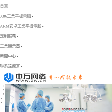
首頁
X86工業平板電腦
ARM安卓工業平板電腦
定制服務
工業顯示器
新聞中心
聯系達席耳
1
2
3
Previous
Next