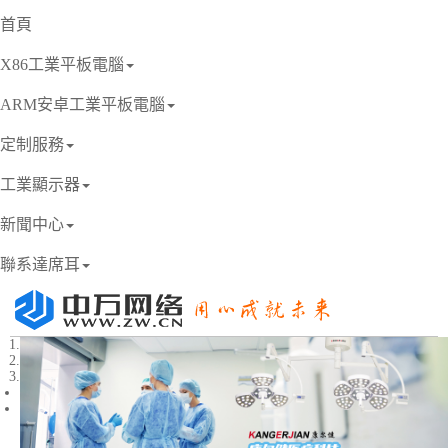
首頁
X86工業平板電腦
ARM安卓工業平板電腦
定制服務
工業顯示器
新聞中心
聯系達席耳
1
2
3
Previous
Next