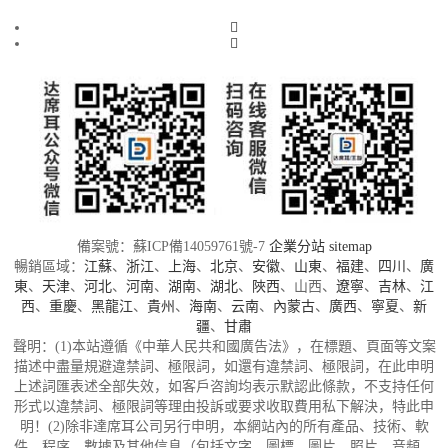
備案號：蘇ICP備14059761號-7
企業分站
sitemap
暢銷區域：
江蘇
、
浙江
、
上海
、
北京
、
安徽
、
山東
、
福建
、
四川
、
廣
東
、
天津
、
河北
、
河南
、
湖南
、
湖北
、
陜西
、山西、
遼寧
、
吉林
、
江
西
、
重慶
、
黑龍江
、
貴州
、
海南
、
云南
、
內蒙古
、
廣西
、
寧夏
、
新
疆
、
甘肅
聲明：(1)本站遵循《中華人民共和國廣告法》，在標題、頁面等文案
描述中盡量規避違禁詞、極限詞，如還有違禁詞、極限詞，在此申明
上述詞匯表述全部失效，如客戶咨詢均表示默認此條款，不支持任何
形式以違禁詞、極限詞等理由投訴或要求收取費用私下解決，特此申
明！(2)除非達席耳公司另行申明，本網站內的所有產品、技術、軟
件、程序、數據及其他信息（包括文字、圖標、圖片、照片、音頻、