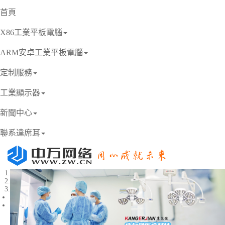
首頁
X86工業平板電腦
ARM安卓工業平板電腦
定制服務
工業顯示器
新聞中心
聯系達席耳
1
2
3
Previous
Next