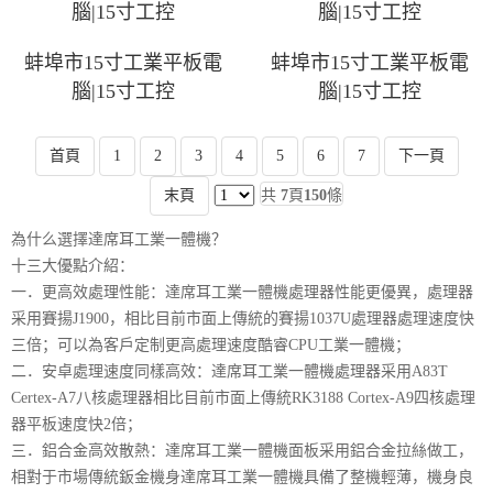
腦|15寸工控
腦|15寸工控
蚌埠市15寸工業平板電
蚌埠市15寸工業平板電
腦|15寸工控
腦|15寸工控
首頁
1
2
3
4
5
6
7
下一頁
末頁
共
7
頁
150
條
為什么選擇達席耳工業一體機？
十三大優點介紹：
一．更高效處理性能：達席耳工業一體機處理器性能更優異，處理器
采用賽揚J1900，相比目前市面上傳統的賽揚1037U處理器處理速度快
三倍；可以為客戶定制更高處理速度酷睿CPU工業一體機；
二．安卓處理速度同樣高效：達席耳工業一體機處理器采用A83T
Certex-A7八核處理器相比目前市面上傳統RK3188 Cortex-A9四核處理
器平板速度快2倍；
三．鋁合金高效散熱：達席耳工業一體機面板采用鋁合金拉絲做工，
相對于市場傳統鈑金機身達席耳工業一體機具備了整機輕薄，機身良