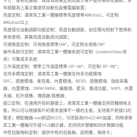
十三．客制化服務：達席耳按需定制為廣大客戶提供客制化服務，多
年經驗為上萬企業提供自動化設備電腦裝置；
亮度定制：達席耳工業一體機標準亮度標準400cd/m2，可定制
400cd/m2以上
亮度感光自動調節功能定制：亮度自動調節，如在陽光照射下使用和
黑夜使用，屏幕亮度自動感光調節；
可視角度定制：可視角度標準160°，可定制全視角198°
操作系統可定制：達席耳工業一體機系統可定制（windows/linux安
卓）可集成多系統
工作溫度定制：標準工作溫度標準-10°~60°，可定制-30°~80°；
支持多模塊定制：達席耳工業一體機支持多功能模塊
NFC、感應模塊、麥克風、內置模塊、RFID、感應模塊、指紋采集
器、內置模塊、200W/500W、攝像頭、藍牙、集成功能、WIFI、內置
天線、紅外感應、傳感器/感應器；
接口定制：在通用外殼的基礎上，達席耳工業一體機支持四種規格主
板，所以可以根據客戶的需求選擇不一樣的主板，支持客戶對接口的
需求；標配機器 com默認RS232，可改裝為RS422/485協議；同時達席
耳工業一體機可外接VGA顯示器，支持同步雙顯和同步異顯功能
中性包裝物料定制：提供中性的包裝箱、說明書、保修卡；