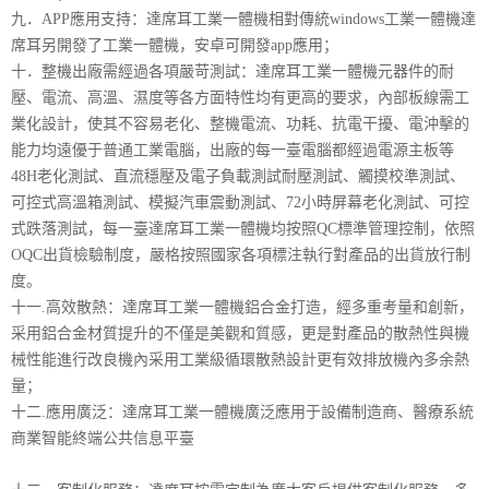
九．APP應用支持：達席耳工業一體機相對傳統windows工業一體機達
席耳另開發了工業一體機，安卓可開發app應用；
十．整機出廠需經過各項嚴苛測試：達席耳工業一體機元器件的耐
壓、電流、高溫、濕度等各方面特性均有更高的要求，內部板線需工
業化設計，使其不容易老化、整機電流、功耗、抗電干擾、電沖擊的
能力均遠優于普通工業電腦，出廠的每一臺電腦都經過電源主板等
48H老化測試、直流穩壓及電子負載測試耐壓測試、觸摸校準測試、
可控式高溫箱測試、模擬汽車震動測試、72小時屏幕老化測試、可控
式跌落測試，每一臺達席耳工業一體機均按照QC標準管理控制，依照
OQC出貨檢驗制度，嚴格按照國家各項標注執行對產品的出貨放行制
度。
十一.高效散熱：達席耳工業一體機鋁合金打造，經多重考量和創新，
采用鋁合金材質提升的不僅是美觀和質感，更是對產品的散熱性與機
械性能進行改良機內采用工業級循環散熱設計更有效排放機內多余熱
量；
十二.應用廣泛：達席耳工業一體機廣泛應用于設備制造商、醫療系統
商業智能終端公共信息平臺