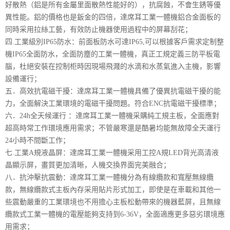
好散熱（鋁是所有金屬里面散熱性能好的），抗腐蝕，不會生銹等優
異性能。鋁的價格也是鈑金的四倍，達席耳工業一體機鋁合金面板的
同時采用拉絲工藝，有效防止機器使用過程中的屏幕刮花；
四.工業級別IP65防水：前面板防水可達IP65,可以根據客戶需求定制整
機IP65全面防水，全面防塵的工業一體機，真正工規定義三防平板電
腦，杜絕安裝在控制柜時因現場飛濺的水滴和水蒸氣進入主機，影響
設備運行；
五．高效抗電磁干擾：達席耳工業一體機具備了優異抗電磁干擾的能
力，全面解決工業環境的電磁干擾問題。符合ENC抗電磁干擾標準；
六．24h全天候運行 ：達席耳工業一體機采購純工規主板，全面應對
超高時常工作環境應用需求；不管嚴寒還是酷暑均能無故障全天運行
24小時不間斷工作；
七.工業A規液晶屏：達席耳工業一體機采用工控A規LED背光高清液
晶顯示屏，畫質更加清晰，人機交換界面完美融合；
八．抗沖擊抗震動：達席耳工業一體機分為有線纜款和寬壓無線纜
款，無線纜款式主板內存采用貼片形式加工，即使是在車載和其他一
些震動嚴重的工業環境也不用擔心主板松動帶來的機器藍屏，且無線
纜款式工業一體機的電壓能夠支持到6-36V，全面適應更多惡劣環境應
用需求；