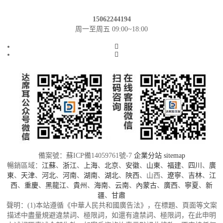
15062244194
周一至周五 09:00~18:00
備案號：蘇ICP備14059761號-7
企業分站
sitemap
暢銷區域：
江蘇
、
浙江
、
上海
、
北京
、
安徽
、
山東
、
福建
、
四川
、
廣
東
、
天津
、
河北
、
河南
、
湖南
、
湖北
、
陜西
、山西、
遼寧
、
吉林
、
江
西
、
重慶
、
黑龍江
、
貴州
、
海南
、
云南
、
內蒙古
、
廣西
、
寧夏
、
新
疆
、
甘肅
聲明：(1)本站遵循《中華人民共和國廣告法》，在標題、頁面等文案
描述中盡量規避違禁詞、極限詞，如還有違禁詞、極限詞，在此申明