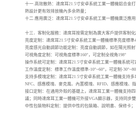
十一.高效散熱：達席耳21.5寸安卓系統工業一體機鋁合
熱設計更有效排放機內多余熱量；
十二.應用廣泛：達席耳21.5寸安卓系統工業一體機廣泛
十三．客制化服務：達席耳按需定制為廣大客戶提供客制化
亮度定制：達席耳21.5寸安卓系統工業一體機標準亮度標準400c
亮度感光自動調節功能定制：亮度自動調節，如在陽光照射
可視角度定制：可視角度標準160°，可定制全視角198°
操作系統可定制：達席耳21.5寸安卓系統工業一體機系統可定制（
工作溫度定制：標準工作溫度標準-10°~60°，可定制-30°~80
支持多模塊定制：達席耳21.5寸安卓系統工業一體機支持多
NFC、感應模塊、麥克風、內置模塊、RFID、感應模塊、指
接口定制：在通用外殼的基礎上，達席耳工業一體機支持四種規
議；同時達席耳工業一體機可外接VGA顯示器，支持同步
中性包裝物料定制：提供中性的包裝箱、說明書、保修卡；