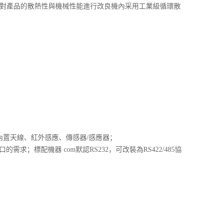
是對產品的散熱性與機械性能進行改良機內采用工業級循環散
、內置天線、紅外感應、傳感器/感應器；
配機器 com默認RS232，可改裝為RS422/485協