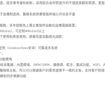
金打造，經多重考量和創新，采用鋁合金材質提升的不僅是美觀和質感，更
應用于設備制造商、醫療系統商業智能終端公共信息平臺
服務，多年經驗為上萬企業提供自動化設備電腦裝置；
d/m2，可定制400cd/m2以上
下使用和黑夜使用，屏幕亮度自動感光調節；
windows/linux安卓）可集成多系統
°；
功能模塊
紋采集器、內置模塊、200W/500W、攝像頭、藍牙、集成功能、WIFI
格主板，所以可以根據客戶的需求選擇不一樣的主板，支持客戶對接口的需求；標
雙顯和同步異顯功能