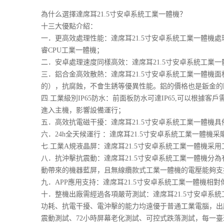
為什么選擇達席耳21.5寸安卓系統工業一體機？
十三大優點介紹：
一．更高效處理性能：達席耳21.5寸安卓系統工業一體機處
睿CPU工業一體機；
二．安卓處理速度同樣高效：達席耳21.5寸安卓系統工業一體機處理
三．鋁合金高效散熱：達席耳21.5寸安卓系統工業一體
的），抗腐蝕，不會生銹等優異性能。鋁的價格也是鈑金的
四.工業級別IP65防水：前面板防水可達IP65,可以根
進入主機，影響設備運行；
五．高效抗電磁干擾：達席耳21.5寸安卓系統工業一體機
六．24h全天候運行 ：達席耳21.5寸安卓系統工業一體
七.工業A規液晶屏：達席耳21.5寸安卓系統工業一體機采
八．抗沖擊抗震動：達席耳21.5寸安卓系統工業一體機
動帶來的機器藍屏，且無線纜款式工業一體機的電壓能夠支持
九．APP應用支持：達席耳21.5寸安卓系統工業一體機相對傳
十．整機出廠需經過各項嚴苛測試：達席耳21.5寸安卓
功耗、抗電干擾、電沖擊的能力均遠優于普通工業電腦，出
震動測試、72小時屏幕老化測試、可控式跌落測試，每一