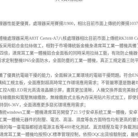
理器性能更優異，處理器采用賽揚J1900，相比目前市面上傳統的賽揚10
器采用A83T Certex-A7八核處理器相比目前市面上傳統RK3188 Co
機面板采用鋁合金拉絲做工，相對于市場傳統鈑金機身達席耳工業一體機具
四倍，達席耳工業一體機鋁合金面板的同時采用拉絲工藝，有效防止機器
據客戶需求定制整機IP65全面防水，全面防塵的工業一體機，真正工規定義
具備了優異抗電磁干擾的能力，全面解決工業環境的電磁干擾問題。符合E
機采購純工規主板，全面應對超高時常工作環境應用需求；不管嚴寒還是酷暑
用工控A規LED背光高清液晶顯示屏，畫質更加清晰，人機交換界面完美融
分為有線纜款和寬壓無線纜款，無線纜款式主板內存采用貼片形式加工，即
到6-36V，全面適應更多惡劣環境應用需求；
統windows工業一體機達席耳另開發了21.5寸安卓系統工業一體機，安卓
系統工業一體機元器件的耐壓、電流、高溫、濕度等各方面特性均有更高的
廠的每一臺電腦都經過電源主板等48H老化測試、直流穩壓及電子負載測
臺達席耳工業一體機均按照QC標準管理控制，依照OQC出貨檢驗制度，嚴