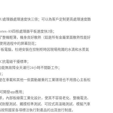
37U處理器處理速度快三倍；可以為客戶定制更高處理速度酷
rtex-A9四核處理器平板速度快2倍；
備了整機輕薄，機身良好散熱（鋁是所有金屬里面散熱性能好
使用過程中的屏幕刮花；
三防平板電腦，杜絕安裝在控制柜時因現場飛濺的水滴和水蒸氣
NC抗電磁干擾標準；
均能無故障全天運行24小時不間斷工作；
合；
使是在車載和其他一些震動嚴重的工業環境也不用擔心主板松
可開發app應用；
要求，內部板線需工業化設計，使其不容易老化、整機電流、
試耐壓測試、觸摸校準測試、可控式高溫箱測試、模擬汽車
格按照國家各項標注執行對產品的出貨放行制度。