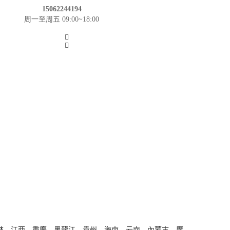
15062244194
周一至周五 09:00~18:00
林
、
江西
、
重慶
、
黑龍江
、
貴州
、
海南
、
云南
、
內蒙古
、
廣