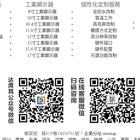
腦
工業顯示器
個性化定制服務
8寸工業顯示器
全防水改制
腦
10寸工業顯示器
寬溫工作
腦
10.4寸工業顯示器
高亮屏改制
腦
11.6寸工業顯示器
觸摸方式定制
腦
12寸工業顯示器
高分辨率改制
15寸工業顯示器
硬件接口
15.6寸工業顯示器
硬件配置
腦
17寸工業顯示器
可選功能改制
備案號：蘇ICP備14059761號-7
企業分站
sitemap
、
四川
、
廣東
、
天津
、
河北
、
河南
、
湖南
、
湖北
、
陜西
、山西、
遼寧
、
吉