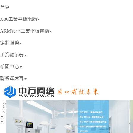
首頁
X86工業平板電腦
ARM安卓工業平板電腦
定制服務
工業顯示器
新聞中心
聯系達席耳
1
2
3
Previous
Next