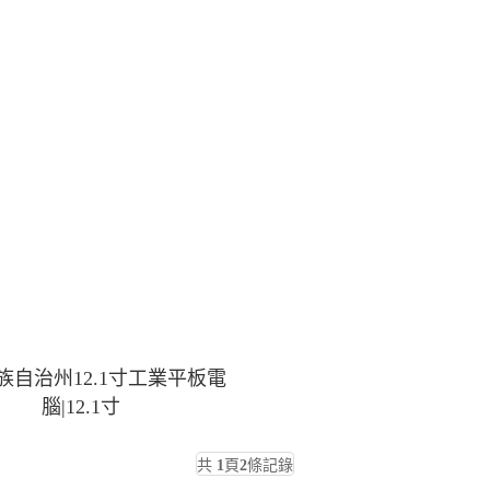
族自治州12.1寸工業平板電
腦|12.1寸
共
1
頁
2
條記錄