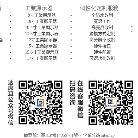
腦
工業顯示器
個性化定制服務
8寸工業顯示器
全防水改制
腦
10寸工業顯示器
寬溫工作
腦
10.4寸工業顯示器
高亮屏改制
腦
11.6寸工業顯示器
觸摸方式定制
腦
12寸工業顯示器
高分辨率改制
15寸工業顯示器
硬件接口
15.6寸工業顯示器
硬件配置
腦
17寸工業顯示器
可選功能改制
備案號：蘇ICP備14059761號-7
企業分站
sitemap