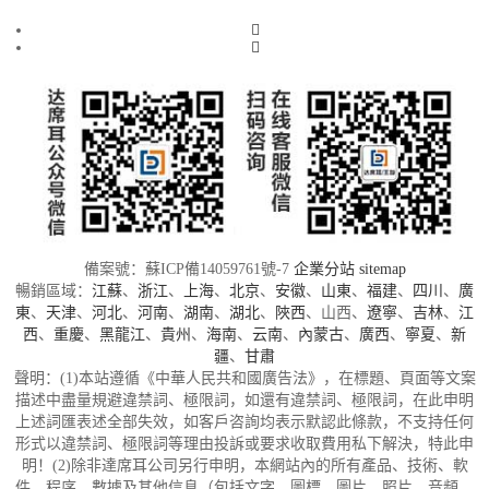
備案號：蘇ICP備14059761號-7
企業分站
sitemap
暢銷區域：
江蘇
、
浙江
、
上海
、
北京
、
安徽
、
山東
、
福建
、
四川
、
廣
東
、
天津
、
河北
、
河南
、
湖南
、
湖北
、
陜西
、山西、
遼寧
、
吉林
、
江
西
、
重慶
、
黑龍江
、
貴州
、
海南
、
云南
、
內蒙古
、
廣西
、
寧夏
、
新
疆
、
甘肅
聲明：(1)本站遵循《中華人民共和國廣告法》，在標題、頁面等文案
描述中盡量規避違禁詞、極限詞，如還有違禁詞、極限詞，在此申明
上述詞匯表述全部失效，如客戶咨詢均表示默認此條款，不支持任何
形式以違禁詞、極限詞等理由投訴或要求收取費用私下解決，特此申
明！(2)除非達席耳公司另行申明，本網站內的所有產品、技術、軟
件、程序、數據及其他信息（包括文字、圖標、圖片、照片、音頻、