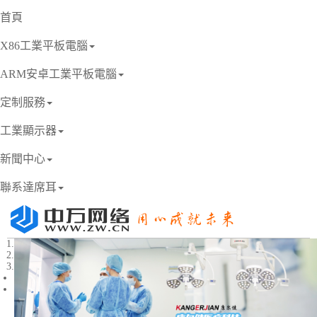
首頁
X86工業平板電腦
ARM安卓工業平板電腦
定制服務
工業顯示器
新聞中心
聯系達席耳
1
2
3
Previous
Next