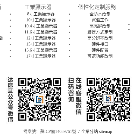
腦
工業顯示器
個性化定制服務
8寸工業顯示器
全防水改制
腦
10寸工業顯示器
寬溫工作
腦
10.4寸工業顯示器
高亮屏改制
腦
11.6寸工業顯示器
觸摸方式定制
腦
12寸工業顯示器
高分辨率改制
15寸工業顯示器
硬件接口
15.6寸工業顯示器
硬件配置
腦
17寸工業顯示器
可選功能改制
備案號：蘇ICP備14059761號-7
企業分站
sitemap