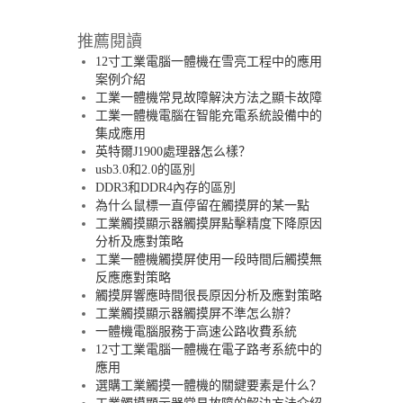
推薦閱讀
12寸工業電腦一體機在雪亮工程中的應用
案例介紹
工業一體機常見故障解決方法之顯卡故障
工業一體機電腦在智能充電系統設備中的
集成應用
英特爾J1900處理器怎么樣？
usb3.0和2.0的區別
DDR3和DDR4內存的區別
為什么鼠標一直停留在觸摸屏的某一點
工業觸摸顯示器觸摸屏點擊精度下降原因
分析及應對策略
工業一體機觸摸屏使用一段時間后觸摸無
反應應對策略
觸摸屏響應時間很長原因分析及應對策略
工業觸摸顯示器觸摸屏不準怎么辦？
一體機電腦服務于高速公路收費系統
12寸工業電腦一體機在電子路考系統中的
應用
選購工業觸摸一體機的關鍵要素是什么？