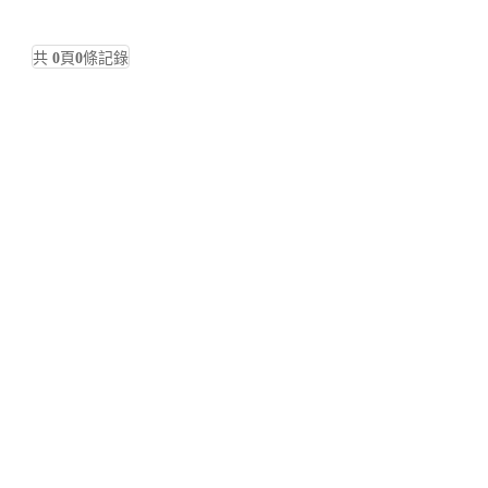
共
0
頁
0
條記錄