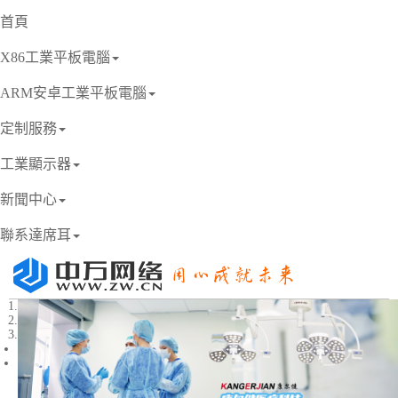
首頁
X86工業平板電腦
ARM安卓工業平板電腦
定制服務
工業顯示器
新聞中心
聯系達席耳
1
2
3
Previous
Next