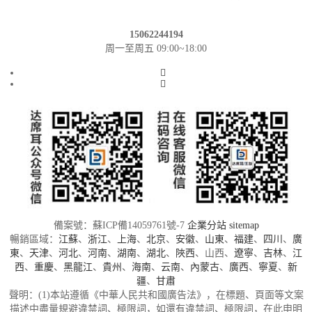
15062244194
周一至周五 09:00~18:00
備案號：蘇ICP備14059761號-7
企業分站
sitemap
暢銷區域：
江蘇
、
浙江
、
上海
、
北京
、
安徽
、
山東
、
福建
、
四川
、
廣
東
、
天津
、
河北
、
河南
、
湖南
、
湖北
、
陜西
、山西、
遼寧
、
吉林
、
江
西
、
重慶
、
黑龍江
、
貴州
、
海南
、
云南
、
內蒙古
、
廣西
、
寧夏
、
新
疆
、
甘肅
聲明：(1)本站遵循《中華人民共和國廣告法》，在標題、頁面等文案
描述中盡量規避違禁詞、極限詞，如還有違禁詞、極限詞，在此申明