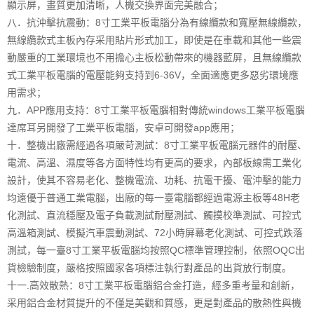
顯示屏，畫質更加清晰，人機交換界面完美融合；
八．抗沖擊抗震動：8寸工業平板電腦分為有線纜款和寬壓無線纜款，
無線纜款式主板內存采用貼片形式加工，即使是在車載和其他一些震
動嚴重的工業環境也不用擔心主板松動帶來的機器藍屏，且無線纜款
式工業平板電腦的電壓能夠支持到6-36V，全面適應更多惡劣環境應
用需求；
九．APP應用支持：8寸工業平板電腦相對傳統windows工業平板電腦
達席耳另開發了工業平板電腦，安卓可開發app應用；
十．整機出廠需經過各項嚴苛測試：8寸工業平板電腦元器件的耐壓、
電流、高溫、濕度等各方面特性均有更高的要求，內部板線需工業化
設計，使其不容易老化、整機電流、功耗、抗電干擾、電沖擊的能力
均遠優于普通工業電腦，出廠的每一臺電腦都經過電源主板等48H老
化測試、直流穩壓及電子負載測試耐壓測試、觸摸校準測試、可控式
高溫箱測試、模擬汽車震動測試、72小時屏幕老化測試、可控式跌落
測試，每一臺8寸工業平板電腦均按照QC標準管理控制，依照OQC出
貨檢驗制度，嚴格按照國家各項標注執行對產品的出貨放行制度。
十一.高效散熱：8寸工業平板電腦鋁合金打造，經多重考量和創新，
采用鋁合金材質提升的不僅是美觀和質感，更是對產品的散熱性與機