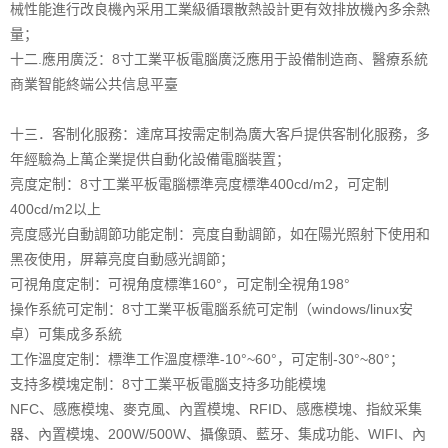
械性能進行改良機內采用工業級循環散熱設計更有效排放機內多余熱
量；
十二.應用廣泛：8寸工業平板電腦廣泛應用于設備制造商、醫療系統
商業智能終端公共信息平臺
十三．客制化服務：達席耳按需定制為廣大客戶提供客制化服務，多
年經驗為上萬企業提供自動化設備電腦裝置；
亮度定制：8寸工業平板電腦標準亮度標準400cd/m2，可定制
400cd/m2以上
亮度感光自動調節功能定制：亮度自動調節，如在陽光照射下使用和
黑夜使用，屏幕亮度自動感光調節；
可視角度定制：可視角度標準160°，可定制全視角198°
操作系統可定制：8寸工業平板電腦系統可定制（windows/linux安
卓）可集成多系統
工作溫度定制：標準工作溫度標準-10°~60°，可定制-30°~80°；
支持多模塊定制：8寸工業平板電腦支持多功能模塊
NFC、感應模塊、麥克風、內置模塊、RFID、感應模塊、指紋采集
器、內置模塊、200W/500W、攝像頭、藍牙、集成功能、WIFI、內