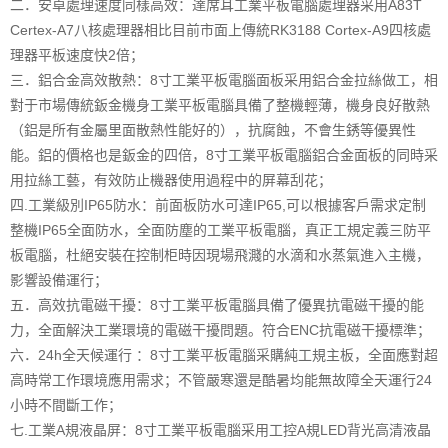
二．安卓處理速度同樣高效：達席耳工業平板電腦處理器采用A83T
Certex-A7八核處理器相比目前市面上傳統RK3188 Cortex-A9四核處
理器平板速度快2倍；
三．鋁合金高效散熱：8寸工業平板電腦面板采用鋁合金拉絲做工，相
對于市場傳統鈑金機身工業平板電腦具備了整機輕薄，機身良好散熱
（鋁是所有金屬里面散熱性能好的），抗腐蝕，不會生銹等優異性
能。鋁的價格也是鈑金的四倍，8寸工業平板電腦鋁合金面板的同時采
用拉絲工藝，有效防止機器使用過程中的屏幕刮花；
四.工業級別IP65防水：前面板防水可達IP65,可以根據客戶需求定制
整機IP65全面防水，全面防塵的工業平板電腦，真正工規定義三防平
板電腦，杜絕安裝在控制柜時因現場飛濺的水滴和水蒸氣進入主機，
影響設備運行；
五．高效抗電磁干擾：8寸工業平板電腦具備了優異抗電磁干擾的能
力，全面解決工業環境的電磁干擾問題。符合ENC抗電磁干擾標準；
六．24h全天候運行 ：8寸工業平板電腦采購純工規主板，全面應對超
高時常工作環境應用需求；不管嚴寒還是酷暑均能無故障全天運行24
小時不間斷工作；
七.工業A規液晶屏：8寸工業平板電腦采用工控A規LED背光高清液晶