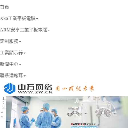
首頁
X86工業平板電腦
ARM安卓工業平板電腦
定制服務
工業顯示器
新聞中心
聯系達席耳
1
2
3
Previous
Next