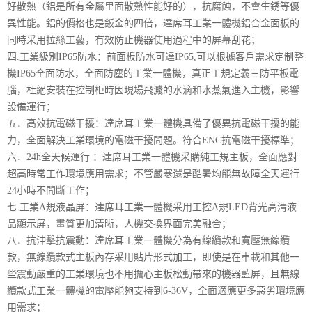
好散熱（鋁是所有金屬里面散熱性能好的），抗腐蝕，不會生銹等優
異性能。鋁的價格也是鈑金的四倍，達席耳工業一體機鋁合金面板的
同時采用拉絲工藝，有效防止機器使用過程中的屏幕刮花；
四.工業級別IP65防水：前面板防水可達IP65,可以根據客戶需求定制整
機IP65全面防水，全面防塵的工業一體機，真正工規定義三防平板電
腦，杜絕安裝在控制柜時因現場飛濺的水滴和水蒸氣進入主機，影響
設備運行；
五．高效抗電磁干擾：達席耳工業一體機具備了優異抗電磁干擾的能
力，全面解決工業環境的電磁干擾問題。符合ENC抗電磁干擾標準；
六．24h全天候運行 ：達席耳工業一體機采購純工規主板，全面應對
超高時常工作環境應用需求；不管嚴寒還是酷暑均能無故障全天運行
24小時不間斷工作；
七.工業A規液晶屏：達席耳工業一體機采用工控A規LED背光高清液
晶顯示屏，畫質更加清晰，人機交換界面完美融合；
八．抗沖擊抗震動：達席耳工業一體機分為有線纜款和寬壓無線纜
款，無線纜款式主板內存采用貼片形式加工，即使是在車載和其他一
些震動嚴重的工業環境也不用擔心主板松動帶來的機器藍屏，且無線
纜款式工業一體機的電壓能夠支持到6-36V，全面適應更多惡劣環境應
用需求；