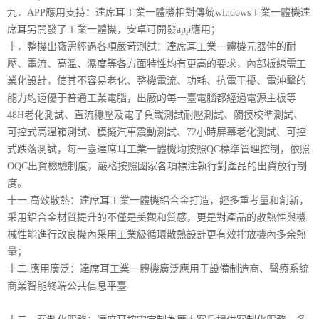
九．APP應用支持：達席耳工業一體機相對傳統windows工業一體機達
席耳另開發了工業一體機，安卓可開發app應用；
十．整機出廠需經過各項嚴苛測試：達席耳工業一體機元器件的耐
壓、電流、高溫、濕度等各方面特性均有更高的要求，內部板線需工
業化設計，使其不容易老化、整機電流、功耗、抗電干擾、電沖擊的
能力均遠優于普通工業電腦，出廠的每一臺電腦都經過電源主板等
48H老化測試、直流穩壓及電子負載測試耐壓測試、觸摸校準測試、
可控式高溫箱測試、模擬汽車震動測試、72小時屏幕老化測試、可控
式跌落測試，每一臺達席耳工業一體機均按照QC標準管理控制，依照
OQC出貨檢驗制度，嚴格按照國家各項標注執行對產品的出貨放行制
度。
十一.高效散熱：達席耳工業一體機鋁合金打造，經多重考量和創新，
采用鋁合金材質提升的不僅是美觀和質感，更是對產品的散熱性與機
械性能進行改良機內采用工業級循環散熱設計更有效排放機內多余熱
量；
十二.應用廣泛：達席耳工業一體機廣泛應用于設備制造商、醫療系統
商業智能終端公共信息平臺