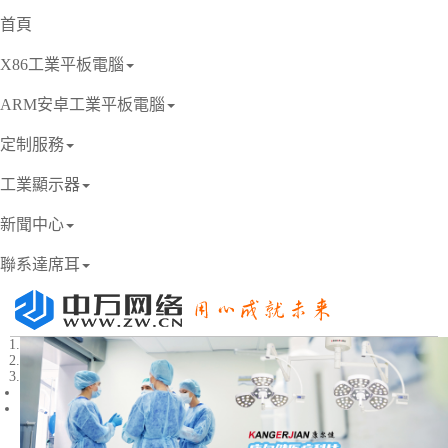
首頁
X86工業平板電腦
ARM安卓工業平板電腦
定制服務
工業顯示器
新聞中心
聯系達席耳
1
2
3
Previous
Next