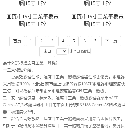
腦|15寸工控
腦|15寸工控
宜賓市15寸工業平板電
宜賓市15寸工業平板電
腦|15寸工控
腦|15寸工控
首頁
1
2
3
4
5
6
7
下一頁
末頁
共
7
頁
150
條
為什么選擇達席耳工業一體機？
十三大優點介紹：
一．更高效處理性能：達席耳工業一體機處理器性能更優異，處理器
采用賽揚J1900，相比目前市面上傳統的賽揚1037U處理器處理速度快
三倍；可以為客戶定制更高處理速度酷睿CPU工業一體機；
二．安卓處理速度同樣高效：達席耳工業一體機處理器采用A83T
Certex-A7八核處理器相比目前市面上傳統RK3188 Cortex-A9四核處理
器平板速度快2倍；
三．鋁合金高效散熱：達席耳工業一體機面板采用鋁合金拉絲做工，
相對于市場傳統鈑金機身達席耳工業一體機具備了整機輕薄，機身良