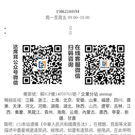
15062244194
周一至周五 09:00~18:00
備案號：蘇ICP備14059761號-7
企業分站
sitemap
暢銷區域：
江蘇
、
浙江
、
上海
、
北京
、
安徽
、
山東
、
福建
、
四川
、
廣
東
、
天津
、
河北
、
河南
、
湖南
、
湖北
、
陜西
、山西、
遼寧
、
吉林
、
江
西
、
重慶
、
黑龍江
、
貴州
、
海南
、
云南
、
內蒙古
、
廣西
、
寧夏
、
新
疆
、
甘肅
聲明：(1)本站遵循《中華人民共和國廣告法》，在標題、頁面等文案
描述中盡量規避違禁詞、極限詞，如還有違禁詞、極限詞，在此申明