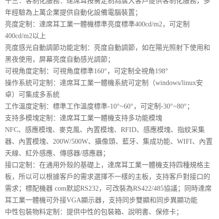
十三．客制化服務：達席耳按需定制為廣大客戶提供客制化服務，多
年經驗為上萬企業提供自動化設備電腦裝置；
亮度定制：達席耳工業一體機標準亮度標準400cd/m2，可定制
400cd/m2以上
亮度感光自動調節功能定制：亮度自動調節，如在陽光照射下使用和
黑夜使用，屏幕亮度自動感光調節；
可視角度定制：可視角度標準160°，可定制全視角198°
操作系統可定制：達席耳工業一體機系統可定制（windows/linux安
卓）可集成多系統
工作溫度定制：標準工作溫度標準-10°~60°，可定制-30°~80°；
支持多模塊定制：達席耳工業一體機支持多功能模塊
NFC、感應模塊、麥克風、內置模塊、RFID、感應模塊、指紋采集
器、內置模塊、200W/500W、攝像頭、藍牙、集成功能、WIFI、內置
天線、紅外感應、傳感器/感應器；
接口定制：在通用外殼的基礎上，達席耳工業一體機支持四種規格主
板，所以可以根據客戶的需求選擇不一樣的主板，支持客戶對接口的
需求；標配機器 com默認RS232，可改裝為RS422/485協議；同時達席
耳工業一體機可外接VGA顯示器，支持同步雙顯和同步異顯功能
中性包裝物料定制：提供中性的包裝箱、說明書、保修卡；