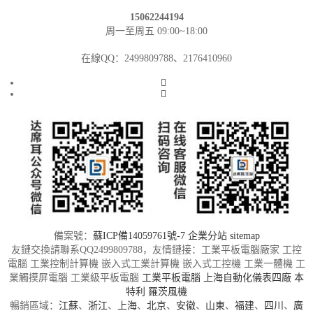
15062244194
周一至周五 09:00~18:00
在線QQ：2499809788、2176410960
備案號：
蘇ICP備14059761號-7
企業分站
sitemap
友鏈交換請聯系QQ2499809788，友情鏈接：工業平板電腦廠家 工控
電腦 工業控制計算機 嵌入式工業計算機 嵌入式工控機 工業一體機 工
業觸摸屏電腦 工業級平板電腦
工業平板電腦
上海自動化儀表四廠
本
特利
羅茨風機
暢銷區域：
江蘇
、
浙江
、
上海
、
北京
、
安徽
、
山東
、
福建
、
四川
、
廣