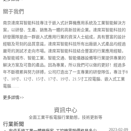
關于我們
南京達席耳智能科技專注于嵌入式計算機應用系統及工業智能解決方
案，以研發、生產、銷售為一體的高新技術企業。達席耳智能科技的
研發團隊是由一群嵌入式應用行業的資深人士組成，具有豐富的設計
經驗及苛刻的品質意識，達席耳智能科技所有出廠嵌入式產品均經過
嚴苛的測試才走向市場。達席耳智能科技結合豐富的行業應用經驗，
為智能城市、智能工業、智能交通、智能儀器設備等行業提供專業的
解決方案及可靠的產品。因為專業，所以我們可以做的更好！經過多
年不斷積累與努力拼搏，公司打造出了一支專業的研發隊伍，專注于8
寸、10寸、12寸、15寸、17寸、19寸、21.5寸工控電腦、嵌入式工業
電腦……
更多詳情>>
資訊中心
全面工業平板電腦行業動態，技術更新等
行業新聞
2023-02-09
安卓系統工業一體機廠家_工控機電腦價格是多少