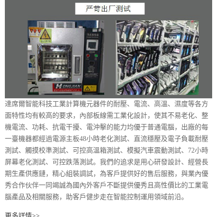
達席爾智能科技工業計算機元器件的耐壓、電流、高溫、濕度等各方
面特性均有較高的要求，內部板線需工業化設計，使其不易老化、整
機電流、功耗、抗電干擾、電沖擊的能力均優于普通電腦，出廠的每
一臺機器都經過電源主板48小時老化測試、直流穩壓及電子負載耐壓
測試、觸摸校準測試、可控高溫箱測試、模擬汽車震動測試、72小時
屏幕老化測試、可控跌落測試。我們的追求是用心研發設計、經營長
期生產供應鏈，精心組裝調試，為客戶提供好的售后服務，與業內優
秀合作伙伴一同竭誠為國內外客戶不斷提供優秀且高性價比的工業電
腦產品及相關服務，助客戶健步走在智能控制運用領域前沿。
更多詳情>>