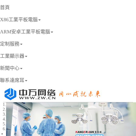
首頁
X86工業平板電腦
ARM安卓工業平板電腦
定制服務
工業顯示器
新聞中心
聯系達席耳
1
2
3
4
5
6
Previous