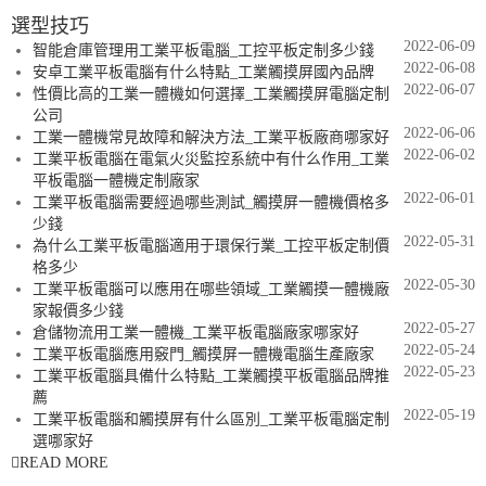
選型技巧
2022-06-09
智能倉庫管理用工業平板電腦_工控平板定制多少錢
2022-06-08
安卓工業平板電腦有什么特點_工業觸摸屏國內品牌
2022-06-07
性價比高的工業一體機如何選擇_工業觸摸屏電腦定制
公司
2022-06-06
工業一體機常見故障和解決方法_工業平板廠商哪家好
2022-06-02
工業平板電腦在電氣火災監控系統中有什么作用_工業
平板電腦一體機定制廠家
2022-06-01
工業平板電腦需要經過哪些測試_觸摸屏一體機價格多
少錢
2022-05-31
為什么工業平板電腦適用于環保行業_工控平板定制價
格多少
2022-05-30
工業平板電腦可以應用在哪些領域_工業觸摸一體機廠
家報價多少錢
2022-05-27
倉儲物流用工業一體機_工業平板電腦廠家哪家好
2022-05-24
工業平板電腦應用竅門_觸摸屏一體機電腦生產廠家
2022-05-23
工業平板電腦具備什么特點_工業觸摸平板電腦品牌推
薦
2022-05-19
工業平板電腦和觸摸屏有什么區別_工業平板電腦定制
選哪家好
READ MORE