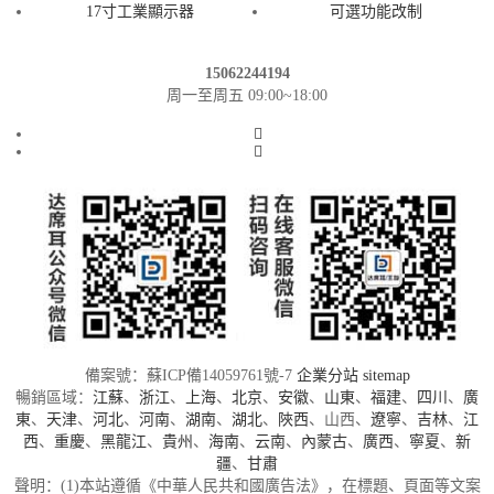
17寸工業顯示器
可選功能改制
15062244194
周一至周五 09:00~18:00
備案號：蘇ICP備14059761號-7
企業分站
sitemap
暢銷區域：
江蘇
、
浙江
、
上海
、
北京
、
安徽
、
山東
、
福建
、
四川
、
廣
東
、
天津
、
河北
、
河南
、
湖南
、
湖北
、
陜西
、山西、
遼寧
、
吉林
、
江
西
、
重慶
、
黑龍江
、
貴州
、
海南
、
云南
、
內蒙古
、
廣西
、
寧夏
、
新
疆
、
甘肅
聲明：(1)本站遵循《中華人民共和國廣告法》，在標題、頁面等文案