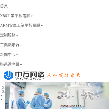
首頁
X86工業平板電腦
ARM安卓工業平板電腦
定制服務
工業顯示器
新聞中心
聯系達席耳
1
2
3
Previous
Next