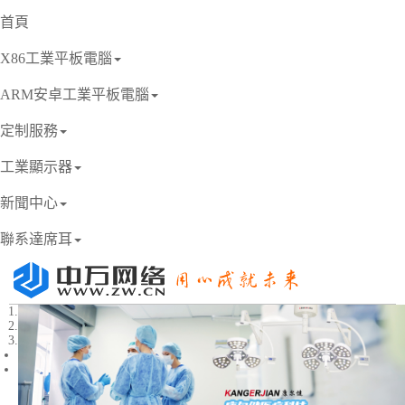
首頁
X86工業平板電腦
ARM安卓工業平板電腦
定制服務
工業顯示器
新聞中心
聯系達席耳
1
2
3
Previous
Next