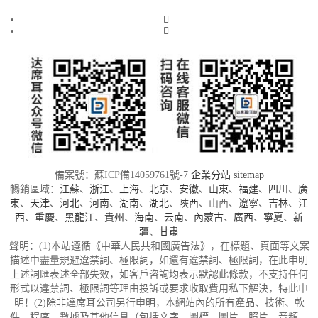
備案號：蘇ICP備14059761號-7
企業分站
sitemap
暢銷區域：
江蘇
、
浙江
、
上海
、
北京
、
安徽
、
山東
、
福建
、
四川
、
廣
東
、
天津
、
河北
、
河南
、
湖南
、
湖北
、
陜西
、山西、
遼寧
、
吉林
、
江
西
、
重慶
、
黑龍江
、
貴州
、
海南
、
云南
、
內蒙古
、
廣西
、
寧夏
、
新
疆
、
甘肅
聲明：(1)本站遵循《中華人民共和國廣告法》，在標題、頁面等文案
描述中盡量規避違禁詞、極限詞，如還有違禁詞、極限詞，在此申明
上述詞匯表述全部失效，如客戶咨詢均表示默認此條款，不支持任何
形式以違禁詞、極限詞等理由投訴或要求收取費用私下解決，特此申
明！(2)除非達席耳公司另行申明，本網站內的所有產品、技術、軟
件、程序、數據及其他信息（包括文字、圖標、圖片、照片、音頻、