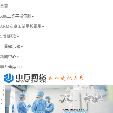
首頁
X86工業平板電腦
ARM安卓工業平板電腦
定制服務
工業顯示器
新聞中心
聯系達席耳
1
2
3
Previous
Next