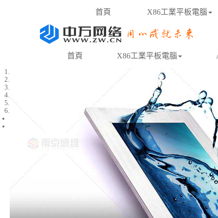
首頁
X86工業平板電腦
首頁
X86工業平板電腦
1
2
3
4
5
6
Previous
Next