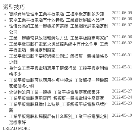
選型技巧
2022-06-09
智能倉庫管理用工業平板電腦_工控平板定制多少錢
2022-06-08
安卓工業平板電腦有什么特點_工業觸摸屏國內品牌
2022-06-07
性價比高的工業一體機如何選擇_工業觸摸屏電腦定制
公司
2022-06-06
工業一體機常見故障和解決方法_工業平板廠商哪家好
2022-06-02
工業平板電腦在電氣火災監控系統中有什么作用_工業
平板電腦一體機定制廠家
2022-06-01
工業平板電腦需要經過哪些測試_觸摸屏一體機價格多
少錢
2022-05-31
為什么工業平板電腦適用于環保行業_工控平板定制價
格多少
2022-05-30
工業平板電腦可以應用在哪些領域_工業觸摸一體機廠
家報價多少錢
2022-05-27
倉儲物流用工業一體機_工業平板電腦廠家哪家好
2022-05-24
工業平板電腦應用竅門_觸摸屏一體機電腦生產廠家
2022-05-23
工業平板電腦具備什么特點_工業觸摸平板電腦品牌推
薦
2022-05-19
工業平板電腦和觸摸屏有什么區別_工業平板電腦定制
選哪家好
READ MORE