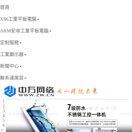
首頁
X86工業平板電腦
ARM安卓工業平板電腦
定制服務
工業顯示器
新聞中心
聯系達席耳
1
2
3
4
5
6
Previous