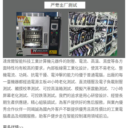
達席爾智能科技工業計算機元器件的耐壓、電流、高溫、濕度等各方
面特性均有較高的要求，內部板線需工業化設計，使其不易老化、整
機電流、功耗、抗電干擾、電沖擊的能力均優于普通電腦，出廠的每
一臺機器都經過電源主板48小時老化測試、直流穩壓及電子負載耐壓
測試、觸摸校準測試、可控高溫箱測試、模擬汽車震動測試、72小時
屏幕老化測試、可控跌落測試。我們的追求是用心研發設計、經營長
期生產供應鏈，精心組裝調試，為客戶提供好的售后服務，與業內優
秀合作伙伴一同竭誠為國內外客戶不斷提供優秀且高性價比的工業電
腦產品及相關服務，助客戶健步走在智能控制運用領域前沿。
更多詳情>>