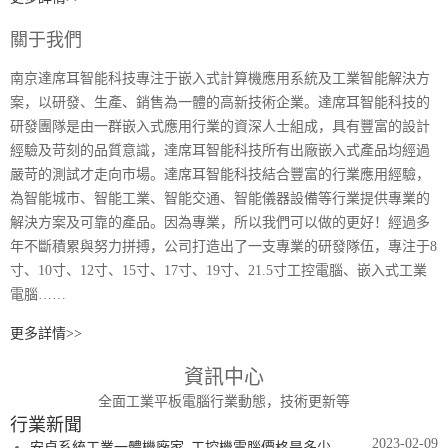
關于我們
南京達席耳智能科技專注于嵌入式計算機應用系統及工業智能解決方
案，以研發、生產、銷售為一體的高新技術企業。達席耳智能科技的
研發團隊是由一群嵌入式應用行業的資深人士組成，具有豐富的設計
經驗及苛刻的品質意識，達席耳智能科技所有出廠嵌入式產品均經過
嚴苛的測試才走向市場。達席耳智能科技結合豐富的行業應用經驗，
為智能城市、智能工業、智能交通、智能儀器設備等行業提供專業的
解決方案及可靠的產品。因為專業，所以我們可以做的更好！經過多
年不斷積累與努力拼搏，公司打造出了一支專業的研發隊伍，專注于8
寸、10寸、12寸、15寸、17寸、19寸、21.5寸工控電腦、嵌入式工業
電腦……
更多詳情>>
資訊中心
全面工業平板電腦行業動態，技術更新等
行業新聞
2023-02-09
安卓系統工業一體機廠家_工控機電腦價格是多少