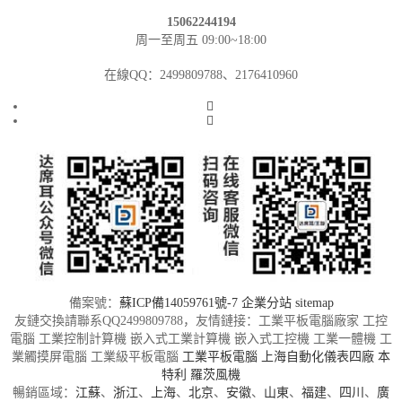
15062244194
周一至周五 09:00~18:00
在線QQ：2499809788、2176410960
備案號：
蘇ICP備14059761號-7
企業分站
sitemap
友鏈交換請聯系QQ2499809788，友情鏈接：工業平板電腦廠家 工控
電腦 工業控制計算機 嵌入式工業計算機 嵌入式工控機 工業一體機 工
業觸摸屏電腦 工業級平板電腦
工業平板電腦
上海自動化儀表四廠
本
特利
羅茨風機
暢銷區域：
江蘇
、
浙江
、
上海
、
北京
、
安徽
、
山東
、
福建
、
四川
、
廣