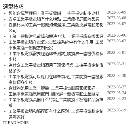
選型技巧
2022-06-09
智能倉庫管理用工業平板電腦_工控平板定制多少錢
2022-06-08
安卓工業平板電腦有什么特點_工業觸摸屏國內品牌
2022-06-07
性價比高的工業一體機如何選擇_工業觸摸屏電腦定制
公司
2022-06-06
工業一體機常見故障和解決方法_工業平板廠商哪家好
2022-06-02
工業平板電腦在電氣火災監控系統中有什么作用_工業
平板電腦一體機定制廠家
2022-06-01
工業平板電腦需要經過哪些測試_觸摸屏一體機價格多
少錢
2022-05-31
為什么工業平板電腦適用于環保行業_工控平板定制價
格多少
2022-05-30
工業平板電腦可以應用在哪些領域_工業觸摸一體機廠
家報價多少錢
2022-05-27
倉儲物流用工業一體機_工業平板電腦廠家哪家好
2022-05-24
工業平板電腦應用竅門_觸摸屏一體機電腦生產廠家
2022-05-23
工業平板電腦具備什么特點_工業觸摸平板電腦品牌推
薦
2022-05-19
工業平板電腦和觸摸屏有什么區別_工業平板電腦定制
選哪家好
READ MORE