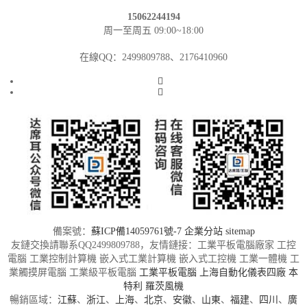
15062244194
周一至周五 09:00~18:00
在線QQ：2499809788、2176410960
備案號：
蘇ICP備14059761號-7
企業分站
sitemap
友鏈交換請聯系QQ2499809788，友情鏈接：工業平板電腦廠家 工控
電腦 工業控制計算機 嵌入式工業計算機 嵌入式工控機 工業一體機 工
業觸摸屏電腦 工業級平板電腦
工業平板電腦
上海自動化儀表四廠
本
特利
羅茨風機
暢銷區域：
江蘇
、
浙江
、
上海
、
北京
、
安徽
、
山東
、
福建
、
四川
、
廣