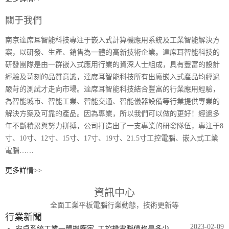
關于我們
南京達席耳智能科技專注于嵌入式計算機應用系統及工業智能解決方
案，以研發、生產、銷售為一體的高新技術企業。達席耳智能科技的
研發團隊是由一群嵌入式應用行業的資深人士組成，具有豐富的設計
經驗及苛刻的品質意識，達席耳智能科技所有出廠嵌入式產品均經過
嚴苛的測試才走向市場。達席耳智能科技結合豐富的行業應用經驗，
為智能城市、智能工業、智能交通、智能儀器設備等行業提供專業的
解決方案及可靠的產品。因為專業，所以我們可以做的更好！經過多
年不斷積累與努力拼搏，公司打造出了一支專業的研發隊伍，專注于8
寸、10寸、12寸、15寸、17寸、19寸、21.5寸工控電腦、嵌入式工業
電腦……
更多詳情>>
資訊中心
全面工業平板電腦行業動態，技術更新等
行業新聞
2023-02-09
安卓系統工業一體機廠家_工控機電腦價格是多少