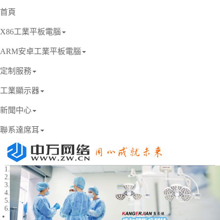
首頁
X86工業平板電腦
ARM安卓工業平板電腦
定制服務
工業顯示器
新聞中心
聯系達席耳
1
2
3
4
5
6
Previous