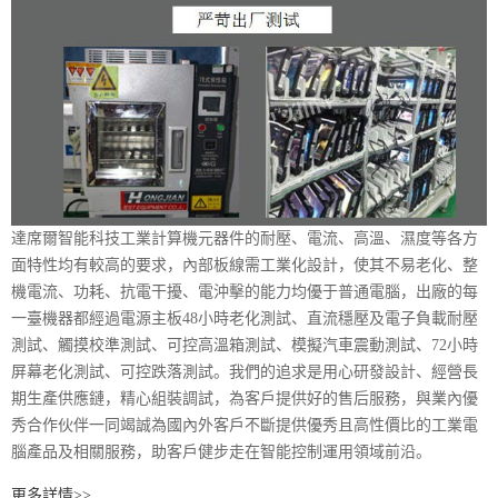
達席爾智能科技工業計算機元器件的耐壓、電流、高溫、濕度等各方
面特性均有較高的要求，內部板線需工業化設計，使其不易老化、整
機電流、功耗、抗電干擾、電沖擊的能力均優于普通電腦，出廠的每
一臺機器都經過電源主板48小時老化測試、直流穩壓及電子負載耐壓
測試、觸摸校準測試、可控高溫箱測試、模擬汽車震動測試、72小時
屏幕老化測試、可控跌落測試。我們的追求是用心研發設計、經營長
期生產供應鏈，精心組裝調試，為客戶提供好的售后服務，與業內優
秀合作伙伴一同竭誠為國內外客戶不斷提供優秀且高性價比的工業電
腦產品及相關服務，助客戶健步走在智能控制運用領域前沿。
更多詳情>>