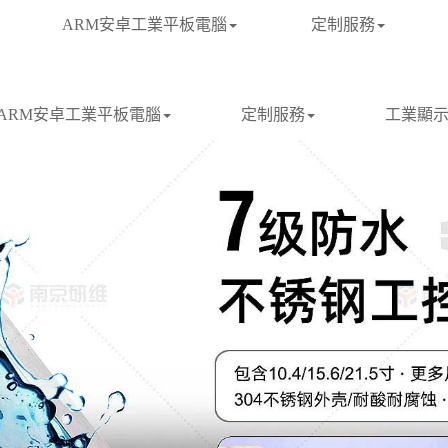
ARM安卓工業平板電腦
定制服務
ARM安卓工業平板電腦
定制服務
工業顯