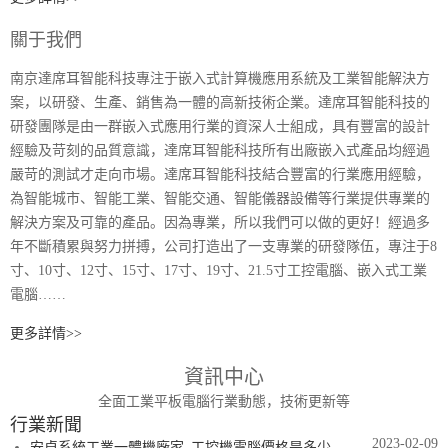
關于我們
南京達席耳智能科技專注于嵌入式計算機應用系統及工業智能解決方
案，以研發、生產、銷售為一體的高新技術企業。達席耳智能科技的
研發團隊是由一群嵌入式應用行業的資深人士組成，具有豐富的設計
經驗及苛刻的品質意識，達席耳智能科技所有出廠嵌入式產品均經過
嚴苛的測試才走向市場。達席耳智能科技結合豐富的行業應用經驗，
為智能城市、智能工業、智能交通、智能儀器設備等行業提供專業的
解決方案及可靠的產品。因為專業，所以我們可以做的更好！經過多
年不斷積累與努力拼搏，公司打造出了一支專業的研發隊伍，專注于8
寸、10寸、12寸、15寸、17寸、19寸、21.5寸工控電腦、嵌入式工業
電腦……
更多詳情>>
資訊中心
全面工業平板電腦行業動態，技術更新等
行業新聞
2023-02-09
安卓系統工業一體機廠家_工控機電腦價格是多少