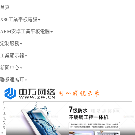
首頁
X86工業平板電腦
ARM安卓工業平板電腦
定制服務
工業顯示器
新聞中心
聯系達席耳
1
2
3
4
5
6
Previous