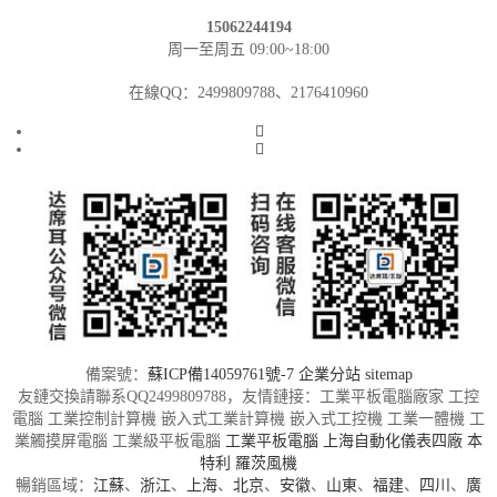
15062244194
周一至周五 09:00~18:00
在線QQ：2499809788、2176410960
備案號：
蘇ICP備14059761號-7
企業分站
sitemap
友鏈交換請聯系QQ2499809788，友情鏈接：工業平板電腦廠家 工控
電腦 工業控制計算機 嵌入式工業計算機 嵌入式工控機 工業一體機 工
業觸摸屏電腦 工業級平板電腦
工業平板電腦
上海自動化儀表四廠
本
特利
羅茨風機
暢銷區域：
江蘇
、
浙江
、
上海
、
北京
、
安徽
、
山東
、
福建
、
四川
、
廣