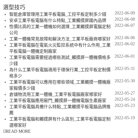
選型技巧
2022-06-09
智能倉庫管理用工業平板電腦_工控平板定制多少錢
2022-06-08
安卓工業平板電腦有什么特點_工業觸摸屏國內品牌
2022-06-07
性價比高的工業一體機如何選擇_工業觸摸屏電腦定制
公司
2022-06-06
工業一體機常見故障和解決方法_工業平板廠商哪家好
2022-06-02
工業平板電腦在電氣火災監控系統中有什么作用_工業
平板電腦一體機定制廠家
2022-06-01
工業平板電腦需要經過哪些測試_觸摸屏一體機價格多
少錢
2022-05-31
為什么工業平板電腦適用于環保行業_工控平板定制價
格多少
2022-05-30
工業平板電腦可以應用在哪些領域_工業觸摸一體機廠
家報價多少錢
2022-05-27
倉儲物流用工業一體機_工業平板電腦廠家哪家好
2022-05-24
工業平板電腦應用竅門_觸摸屏一體機電腦生產廠家
2022-05-23
工業平板電腦具備什么特點_工業觸摸平板電腦品牌推
薦
2022-05-19
工業平板電腦和觸摸屏有什么區別_工業平板電腦定制
選哪家好
READ MORE