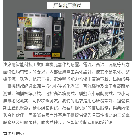
達席爾智能科技工業計算機元器件的耐壓、電流、高溫、濕度等各方
面特性均有較高的要求，內部板線需工業化設計，使其不易老化、整
機電流、功耗、抗電干擾、電沖擊的能力均優于普通電腦，出廠的每
一臺機器都經過電源主板48小時老化測試、直流穩壓及電子負載耐壓
測試、觸摸校準測試、可控高溫箱測試、模擬汽車震動測試、72小時
屏幕老化測試、可控跌落測試。我們的追求是用心研發設計、經營長
期生產供應鏈，精心組裝調試，為客戶提供好的售后服務，與業內優
秀合作伙伴一同竭誠為國內外客戶不斷提供優秀且高性價比的工業電
腦產品及相關服務，助客戶健步走在智能控制運用領域前沿。
更多詳情>>