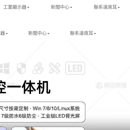
工業顯示器
新聞中心
聯系達席耳
示器
新聞中心
聯系達席耳