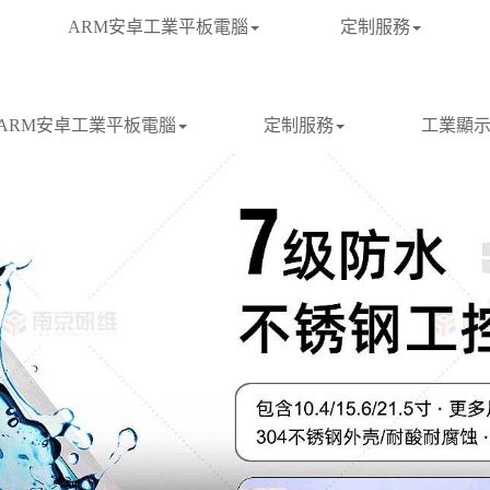
ARM安卓工業平板電腦
定制服務
ARM安卓工業平板電腦
定制服務
工業顯