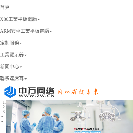
首頁
X86工業平板電腦
ARM安卓工業平板電腦
定制服務
工業顯示器
新聞中心
聯系達席耳
1
2
3
Previous
Next