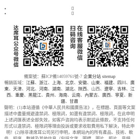
備案號：蘇ICP備14059761號-7
企業分站
sitemap
暢銷區域：
江蘇
、
浙江
、
上海
、
北京
、
安徽
、
山東
、
福建
、
四川
、
廣
東
、
天津
、
河北
、
河南
、
湖南
、
湖北
、
陜西
、山西、
遼寧
、
吉林
、
江
西
、
重慶
、
黑龍江
、
貴州
、
海南
、
云南
、
內蒙古
、
廣西
、
寧夏
、
新
疆
、
甘肅
聲明：(1)本站遵循《中華人民共和國廣告法》，在標題、頁面等文案
描述中盡量規避違禁詞、極限詞，如還有違禁詞、極限詞，在此申明
上述詞匯表述全部失效，如客戶咨詢均表示默認此條款，不支持任何
形式以違禁詞、極限詞等理由投訴或要求收取費用私下解決，特此申
明！(2)除非達席耳公司另行申明，本網站內的所有產品、技術、軟
件、程序、數據及其他信息（包括文字、圖標、圖片、照片、音頻、