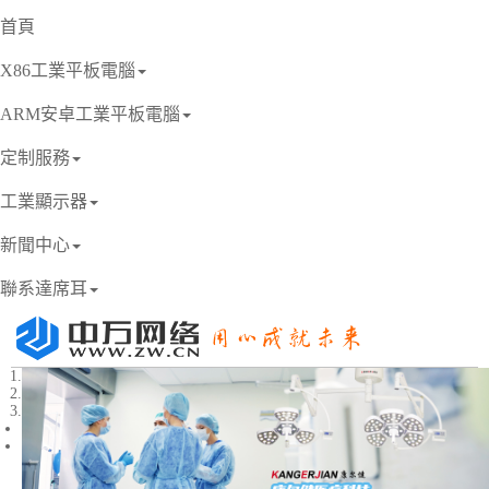
首頁
X86工業平板電腦
ARM安卓工業平板電腦
定制服務
工業顯示器
新聞中心
聯系達席耳
1
2
3
Previous
Next