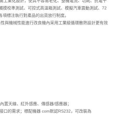
線需工業化設計，使其不容易老化、整機電流、功耗、抗電干
觸摸校準測試、可控式高溫箱測試、模擬汽車震動測試、72
家各項標注執行對產品的出貨放行制度。
熱性與機械性能進行改良機內采用工業級循環散熱設計更有效
I、內置天線、紅外感應、傳感器/感應器；
的需求；標配機器 com默認RS232，可改裝為