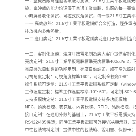
十．整機出廠需經過各項嚴苛測試：21.5寸工業平板電
擾、電沖擊的能力均遠優于普通工業電腦，出廠的每一臺電
小時屏幕老化測試、可控式跌落測試，每一臺21.5寸工業
十一.高效散熱：21.5寸工業平板電腦鋁合金打造，經
排放機內多余熱量；
十二.應用廣泛：21.5寸工業平板電腦廣泛應用于設備制
十三．客制化服務：達席耳按需定制為廣大客戶提供客制化
亮度定制：21.5寸工業平板電腦標準亮度標準400cd/m2，可
亮度感光自動調節功能定制：亮度自動調節，如在陽光照射
可視角度定制：可視角度標準160°，可定制全視角198°
操作系統可定制：21.5寸工業平板電腦系統可定制（windows
工作溫度定制：標準工作溫度標準-10°~60°，可定制-30°~8
支持多模塊定制：21.5寸工業平板電腦支持多功能模塊
NFC、感應模塊、麥克風、內置模塊、RFID、感應模塊、指
接口定制：在通用外殼的基礎上，21.5寸工業平板電腦支持
RS422/485協議；同時工業平板電腦可外接VGA顯示器
中性包裝物料定制：提供中性的包裝箱、說明書、保修卡；