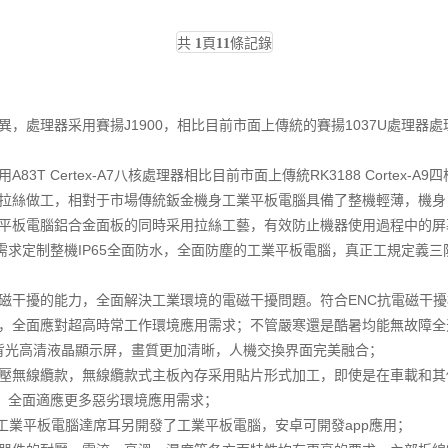
共
1
頁
11
條記錄
，處理器采用賽揚J1900，相比目前市面上傳統的賽揚1037U處理器
 Certex-A7八核處理器相比目前市面上傳統RK3188 Cortex-A
合金拉絲做工，相對于市場傳統鈑金機身工業平板電腦具備了整機輕薄，機
工業平板電腦鋁合金面板的同時采用拉絲工藝，有效防止機器使用過程中的屏
據客戶需求定制整機IP65全面防水，全面防塵的工業平板電腦，真正工規定
電磁干擾的能力，全面解決工業環境的電磁干擾問題。符合ENC抗電磁干
規主板，全面應對超高時常工作環境應用需求；不管嚴寒還是酷暑均能無故障全
ED背光高清液晶顯示屏，畫質更加清晰，人機交換界面完美融合；
和寬壓無線纜款，無線纜款式主板內存采用貼片形式加工，即使是在車載和
V，全面適應更多惡劣環境應用需求；
ows工業平板電腦達席耳另開發了工業平板電腦，安卓可開發app應用；