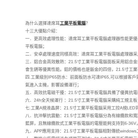
為什么選擇達席耳
工業平板電腦
？
十三大優點介紹：
一．更高效處理性能：達席耳工業平板電腦處理器性能更優異
平板電腦；
二．安卓處理速度同樣高效：達席耳工業平板電腦處理器采用A83T
三．鋁合金高效散熱：21.5寸工業平板電腦面板采用鋁
會生銹等優異性能。鋁的價格也是鈑金的四倍，21.5寸
四.工業級別IP65防水：前面板防水可達IP65,可以根
氣進入主機，影響設備運行；
五．高效抗電磁干擾：21.5寸工業平板電腦具備了優異抗
六．24h全天候運行 ：21.5寸工業平板電腦采購純工
七.工業A規液晶屏：21.5寸工業平板電腦采用工控A規L
八．抗沖擊抗震動：21.5寸工業平板電腦分為有線纜款
藍屏，且無線纜款式工業平板電腦的電壓能夠支持到6-36
九．APP應用支持：21.5寸工業平板電腦相對傳統wind