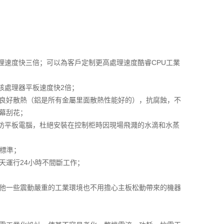
處理速度快三倍；可以為客戶定制更高處理速度酷睿CPU工業
9四核處理器平板速度快2倍；
身良好散熱（鋁是所有金屬里面散熱性能好的），抗腐蝕，不
幕刮花；
義三防平板電腦，杜絕安裝在控制柜時因現場飛濺的水滴和水蒸
擾標準；
天運行24小時不間斷工作；
其他一些震動嚴重的工業環境也不用擔心主板松動帶來的機器