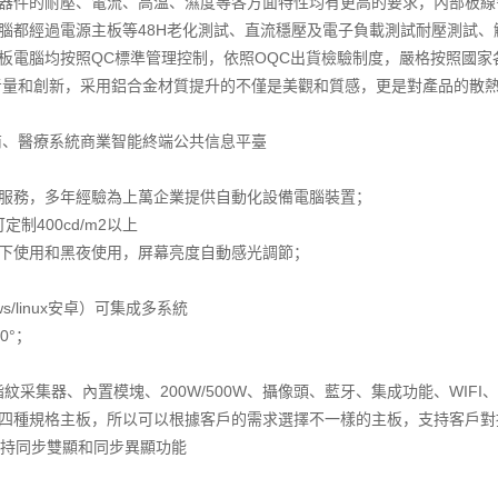
腦元器件的耐壓、電流、高溫、濕度等各方面特性均有更高的要求，內部板
腦都經過電源主板等48H老化測試、直流穩壓及電子負載測試耐壓測試、
平板電腦均按照QC標準管理控制，依照OQC出貨檢驗制度，嚴格按照國
多重考量和創新，采用鋁合金材質提升的不僅是美觀和質感，更是對產品的散
造商、醫療系統商業智能終端公共信息平臺
服務，多年經驗為上萬企業提供自動化設備電腦裝置；
定制400cd/m2以上
下使用和黑夜使用，屏幕亮度自動感光調節；
/linux安卓）可集成多系統
0°；
紋采集器、內置模塊、200W/500W、攝像頭、藍牙、集成功能、WIF
四種規格主板，所以可以根據客戶的需求選擇不一樣的主板，支持客戶對接口
，支持同步雙顯和同步異顯功能