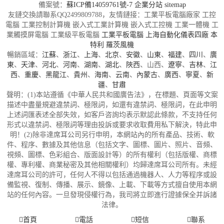
備案號：
蘇ICP備14059761號-7
企業分站
sitemap
友鏈交換請聯系QQ2499809788，友情鏈接：工業平板電腦廠家 工控
電腦 工業控制計算機 嵌入式工業計算機 嵌入式工控機 工業一體機 工
業觸摸屏電腦 工業級平板電腦
工業平板電腦
上海自動化儀表四廠
本
特利
羅茨風機
暢銷區域：
江蘇
、
浙江
、
上海
、
北京
、
安徽
、
山東
、
福建
、
四川
、
廣
東
、
天津
、
河北
、
河南
、
湖南
、
湖北
、
陜西
、山西、
遼寧
、
吉林
、
江
西
、
重慶
、
黑龍江
、
貴州
、
海南
、
云南
、
內蒙古
、
廣西
、
寧夏
、
新
疆
、
甘肅
聲明：(1)本站遵循《中華人民共和國廣告法》，在標題、頁面等文案
描述中盡量規避違禁詞、極限詞，如還有違禁詞、極限詞，在此申明
上述詞匯表述全部失效，如客戶咨詢均表示默認此條款，不支持任何
形式以違禁詞、極限詞等理由投訴或要求收取費用私下解決，特此申
明！(2)除非達席耳公司另行申明，本網站內的所有產品、技術、軟
件、程序、數據及其他信息（包括文字、圖標、圖片、照片、音頻、
視頻、圖標、色彩組合、版面設計等）的所有權利（包括版權、商標
權、專利權、商業秘密及其他相關權利）均歸達席耳公司所有。未經
達席耳公司的許可，任何人不得以包括通過機器人、人力等程序或設
備監視、復制、傳播、展示、鏡像、上載、下載等方式擅自使用本網
站的任何內容。一旦發現侵權行為，我司將立即進行證據保全并訴諸
法律。
首頁
電話
短信
聯系