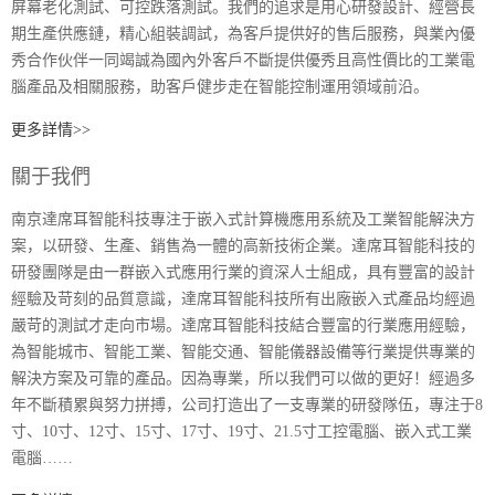
屏幕老化測試、可控跌落測試。我們的追求是用心研發設計、經營長
期生產供應鏈，精心組裝調試，為客戶提供好的售后服務，與業內優
秀合作伙伴一同竭誠為國內外客戶不斷提供優秀且高性價比的工業電
腦產品及相關服務，助客戶健步走在智能控制運用領域前沿。
更多詳情>>
關于我們
南京達席耳智能科技專注于嵌入式計算機應用系統及工業智能解決方
案，以研發、生產、銷售為一體的高新技術企業。達席耳智能科技的
研發團隊是由一群嵌入式應用行業的資深人士組成，具有豐富的設計
經驗及苛刻的品質意識，達席耳智能科技所有出廠嵌入式產品均經過
嚴苛的測試才走向市場。達席耳智能科技結合豐富的行業應用經驗，
為智能城市、智能工業、智能交通、智能儀器設備等行業提供專業的
解決方案及可靠的產品。因為專業，所以我們可以做的更好！經過多
年不斷積累與努力拼搏，公司打造出了一支專業的研發隊伍，專注于8
寸、10寸、12寸、15寸、17寸、19寸、21.5寸工控電腦、嵌入式工業
電腦……