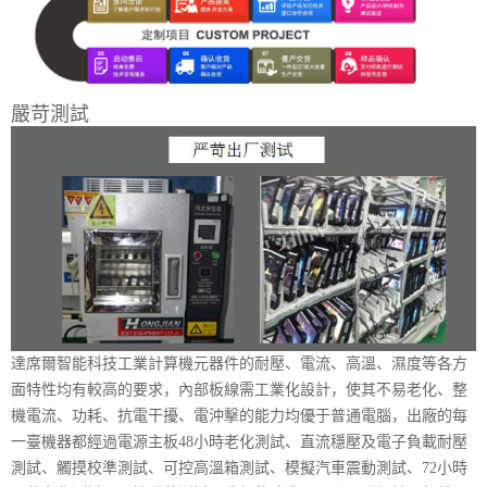
嚴苛測試
達席爾智能科技工業計算機元器件的耐壓、電流、高溫、濕度等各方
面特性均有較高的要求，內部板線需工業化設計，使其不易老化、整
機電流、功耗、抗電干擾、電沖擊的能力均優于普通電腦，出廠的每
一臺機器都經過電源主板48小時老化測試、直流穩壓及電子負載耐壓
測試、觸摸校準測試、可控高溫箱測試、模擬汽車震動測試、72小時