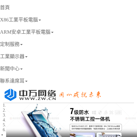
首頁
X86工業平板電腦
ARM安卓工業平板電腦
定制服務
工業顯示器
新聞中心
聯系達席耳
1
2
3
4
5
6
Previous