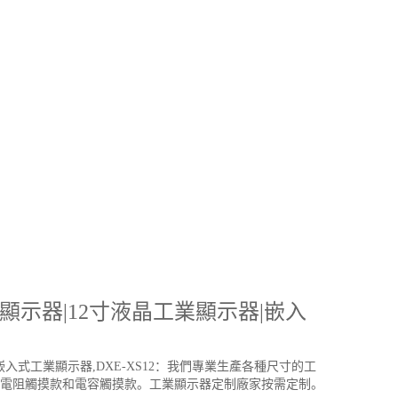
顯示器|12寸液晶工業顯示器|嵌入
入式工業顯示器,DXE-XS12：我們專業生產各種尺寸的工
示器有電阻觸摸款和電容觸摸款。工業顯示器定制廠家按需定制。