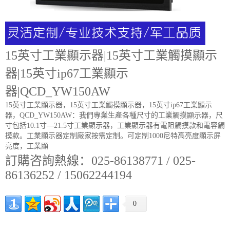
15英寸工業顯示器|15英寸工業觸摸顯示
器|15英寸ip67工業顯示
器|QCD_YW150AW
15英寸工業顯示器，15英寸工業觸摸顯示器，15英寸ip67工業顯示
器，QCD_YW150AW：我們專業生產各種尺寸的工業觸摸顯示器，尺
寸包括10.1寸—21.5寸工業顯示器，工業顯示器有電阻觸摸款和電容觸
摸款。工業顯示器定制廠家按需定制。可定制1000尼特高亮度顯示屏
亮度，工業顯
訂購咨詢熱線：025-86138771 / 025-
86136252 / 15062244194
0