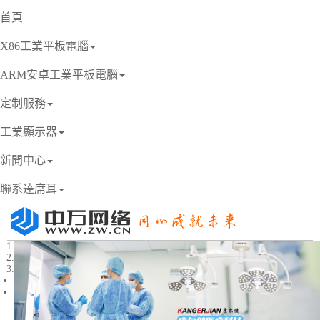
首頁
X86工業平板電腦
ARM安卓工業平板電腦
定制服務
工業顯示器
新聞中心
聯系達席耳
1
2
3
Previous
Next