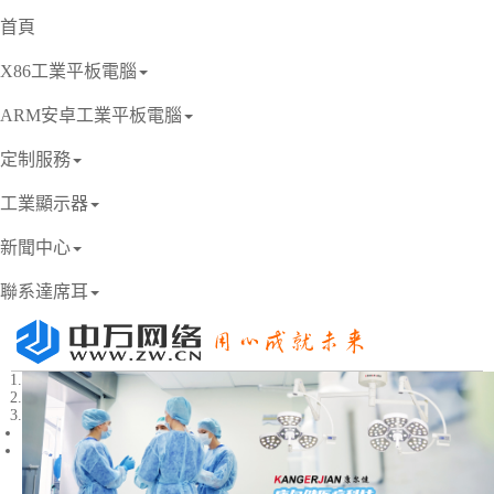
首頁
X86工業平板電腦
ARM安卓工業平板電腦
定制服務
工業顯示器
新聞中心
聯系達席耳
1
2
3
Previous
Next