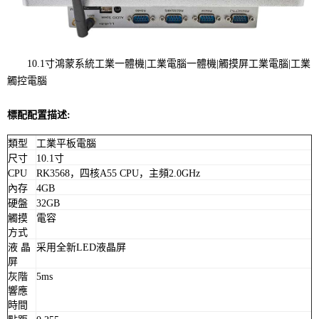
10.1寸鴻蒙系統工業一體機|工業電腦一體機|觸摸屏工業電腦|工業
觸控電腦
標配配置描述:
類型
工業平板電腦
尺寸
10.1寸
CPU
RK3568，四核A55 CPU，主頻2.0GHz
內存
4GB
硬盤
32GB
觸摸
電容
方式
液 晶
采用全新LED液晶屏
屏
灰階
5ms
響應
時間