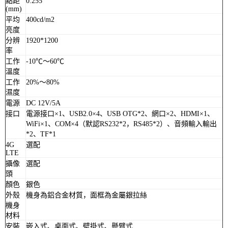
點距
0.255
(mm)
平均
400cd/m2
亮度
分辨
1920*1200
率
工作
-10℃～60℃
溫度
工作
20%～80%
濕度
電源
DC 12V/5A
接口
電源接口×1、USB2.0×4、USB OTG*2、網口×2、HDMI×1、
WiFi×1、COM×4（默認RS232*2，RS485*2）、音頻輸入輸出
*2、TF*1
4G
選配
LTE
攝像
選配
頭
顏色
銀色
外殼
機身為鋁合金材質，面框為金屬銀拉絲
機身
材料
安裝
嵌入式、桌面式、壁掛式、懸臂式