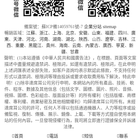
備案號：蘇ICP備14059761號-7
企業分站
sitemap
暢銷區域：
江蘇
、
浙江
、
上海
、
北京
、
安徽
、
山東
、
福建
、
四川
、
廣
東
、
天津
、
河北
、
河南
、
湖南
、
湖北
、
陜西
、山西、
遼寧
、
吉林
、
江
西
、
重慶
、
黑龍江
、
貴州
、
海南
、
云南
、
內蒙古
、
廣西
、
寧夏
、
新
疆
、
甘肅
聲明：(1)本站遵循《中華人民共和國廣告法》，在標題、頁面等文案
描述中盡量規避違禁詞、極限詞，如還有違禁詞、極限詞，在此申明
上述詞匯表述全部失效，如客戶咨詢均表示默認此條款，不支持任何
形式以違禁詞、極限詞等理由投訴或要求收取費用私下解決，特此申
明！(2)除非達席耳公司另行申明，本網站內的所有產品、技術、軟
件、程序、數據及其他信息（包括文字、圖標、圖片、照片、音頻、
視頻、圖標、色彩組合、版面設計等）的所有權利（包括版權、商標
權、專利權、商業秘密及其他相關權利）均歸達席耳公司所有。未經
達席耳公司的許可，任何人不得以包括通過機器人、人力等程序或設
備監視、復制、傳播、展示、鏡像、上載、下載等方式擅自使用本網
站的任何內容。一旦發現侵權行為，我司將立即進行證據保全并訴諸
法律。
首頁
電話
短信
聯系