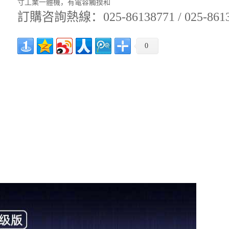
寸工業一體機，有電容觸摸和
訂購咨詢熱線：025-86138771 / 025-861362
0