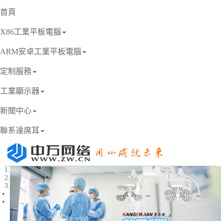
首頁
X86工業平板電腦
ARM安卓工業平板電腦
定制服務
工業顯示器
新聞中心
聯系達席耳
1
2
3
Previous
Next