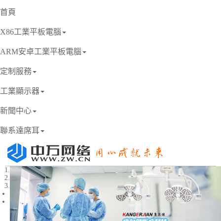
首頁
X86工業平板電腦
ARM安卓工業平板電腦
定制服務
工業顯示器
新聞中心
聯系達席耳
1
2
3
Previous
Next