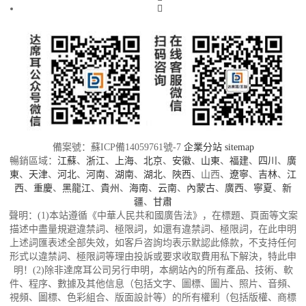
備案號：蘇ICP備14059761號-7
企業分站
sitemap
暢銷區域：
江蘇
、
浙江
、
上海
、
北京
、
安徽
、
山東
、
福建
、
四川
、
廣
東
、
天津
、
河北
、
河南
、
湖南
、
湖北
、
陜西
、山西、
遼寧
、
吉林
、
江
西
、
重慶
、
黑龍江
、
貴州
、
海南
、
云南
、
內蒙古
、
廣西
、
寧夏
、
新
疆
、
甘肅
聲明：(1)本站遵循《中華人民共和國廣告法》，在標題、頁面等文案
描述中盡量規避違禁詞、極限詞，如還有違禁詞、極限詞，在此申明
上述詞匯表述全部失效，如客戶咨詢均表示默認此條款，不支持任何
形式以違禁詞、極限詞等理由投訴或要求收取費用私下解決，特此申
明！(2)除非達席耳公司另行申明，本網站內的所有產品、技術、軟
件、程序、數據及其他信息（包括文字、圖標、圖片、照片、音頻、
視頻、圖標、色彩組合、版面設計等）的所有權利（包括版權、商標