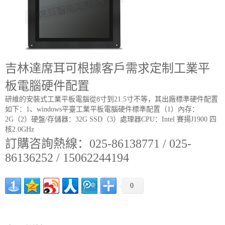
吉林達席耳可根據客戶需求定制工業平
板電腦硬件配置
研維的安裝式工業平板電腦從8寸到21.5寸不等，其出廠標準硬件配置
如下：1、windows平臺工業平板電腦硬件標準配置（1）內存：
2G（2）硬盤/存儲器：32G SSD（3）處理器CPU：Intel 賽揚J1900 四
核2.0GHz
訂購咨詢熱線：025-86138771 / 025-
86136252 / 15062244194
0