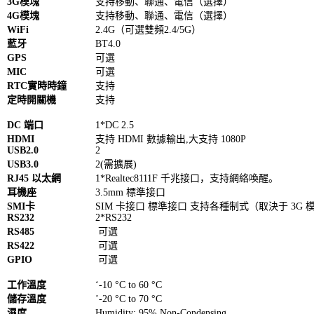
3G模塊
支持移動、聯通、電信（選擇）
4G模塊
支持移動、聯通、電信（選擇）
WiFi
2.4G（可選雙頻2.4/5G）
藍牙
BT4.0
GPS
可選
MIC
可選
RTC實時時鐘
支持
定時開關機
支持
DC 端口
1*DC 2.5
HDMI
支持 HDMI 數據輸出,大支持 1080P
USB2.0
2
USB3.0
2(需擴展)
RJ45 以太網
1*Realtec8111F 千兆接口，支持網絡喚醒。
耳機座
3.5mm 標準接口
SMI卡
SIM 卡接口 標準接口 支持各種制式（取決于 3G 
RS232
2*RS232
RS485
可選
RS422
可選
GPIO
可選
工作溫度
‘-10 °C to 60 °C
儲存溫度
’-20 °C to 70 °C
濕度
Humidity: 95% Non-Condensing