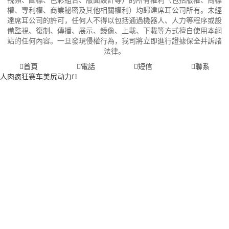
視頻、圖標、色彩組合、版面設計等）的所有權利（包括版權、商標
權、專利權、商業秘密及其他相關權利）均歸達席耳公司所有。未經
達席耳公司的許可，任何人不得以包括通過機器人、人力等程序或設
備監視、復制、傳播、展示、鏡像、上載、下載等方式擅自使用本網
站的任何內容。一旦發現侵權行為，我司將立即進行證據保全并訴諸
法律。
首頁
電話
短信
聯系
人肉疯狂赛车美尻动力f1