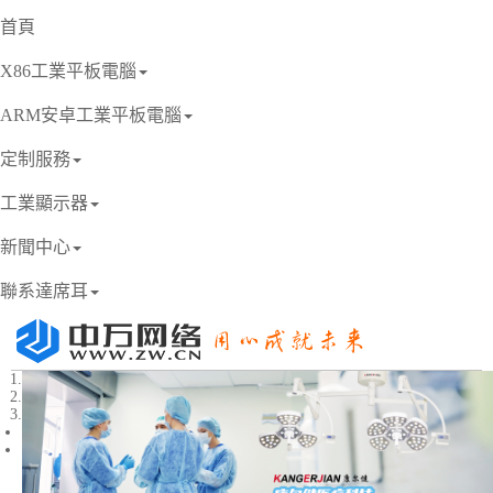
首頁
X86工業平板電腦
ARM安卓工業平板電腦
定制服務
工業顯示器
新聞中心
聯系達席耳
1
2
3
Previous
Next