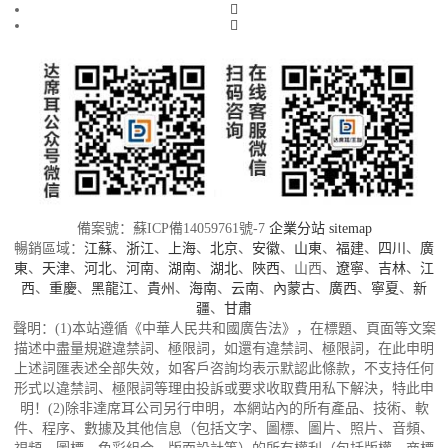
備案號：蘇ICP備14059761號-7
企業分站
sitemap
暢銷區域：
江蘇
、
浙江
、
上海
、
北京
、
安徽
、
山東
、
福建
、
四川
、
廣
東
、
天津
、
河北
、
河南
、
湖南
、
湖北
、
陜西
、山西、
遼寧
、
吉林
、
江
西
、
重慶
、
黑龍江
、
貴州
、
海南
、
云南
、
內蒙古
、
廣西
、
寧夏
、
新
疆
、
甘肅
聲明：(1)本站遵循《中華人民共和國廣告法》，在標題、頁面等文案
描述中盡量規避違禁詞、極限詞，如還有違禁詞、極限詞，在此申明
上述詞匯表述全部失效，如客戶咨詢均表示默認此條款，不支持任何
形式以違禁詞、極限詞等理由投訴或要求收取費用私下解決，特此申
明！(2)除非達席耳公司另行申明，本網站內的所有產品、技術、軟
件、程序、數據及其他信息（包括文字、圖標、圖片、照片、音頻、