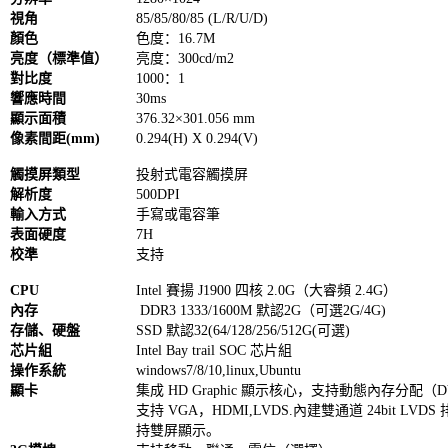
視角
85/85/80/85 (L/R/U/D)
顏色
色度：16.7M
亮度（標準值）
亮度：300cd/m2
對比度
1000：1
響應時間
30ms
顯示面積
376.32×301.056 mm
像素間距(mm)
0.294(H) X 0.294(V)
觸摸屏類型
投射式電容觸摸屏
解析度
500DPI
輸入方式
手寫或電容筆
表面硬度
7H
校準
支持
CPU
Intel 賽揚 J1900 四核 2.0G（大睿頻 2.4G）
內存
DDR3 1333/1600M 默認2G（可選2G/4G)
存儲、硬盤
SSD 默認32(64/128/256/512G(可選)
芯片組
Intel Bay trail SOC 芯片組
操作系統
windows7/8/10,linux,Ubuntu
顯卡
集成 HD Graphic 顯示核心，支持動態內存分配（
支持 VGA，HDMI,LVDS.內建雙通道 24bit LVDS
持雙屏顯示。