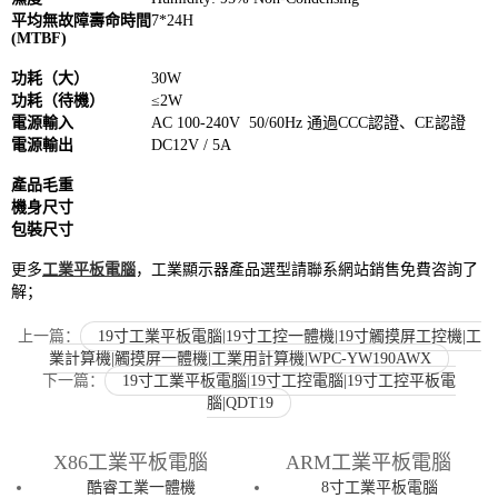
平均無故障壽命時間
7*24H
(MTBF)
功耗（大）
30W
功耗（待機）
≤2W
電源輸入
AC 100-240V 50/60Hz 通過CCC認證、CE認證
電源輸出
DC12V / 5A
產品毛重
機身尺寸
包裝尺寸
更多
工業平板電腦
，工業顯示器產品選型請聯系網站銷售免費咨詢了
解；
上一篇：
19寸工業平板電腦|19寸工控一體機|19寸觸摸屏工控機|工
業計算機|觸摸屏一體機|工業用計算機|WPC-YW190AWX
下一篇：
19寸工業平板電腦|19寸工控電腦|19寸工控平板電
腦|QDT19
X86工業平板電腦
ARM工業平板電腦
酷睿工業一體機
8寸工業平板電腦